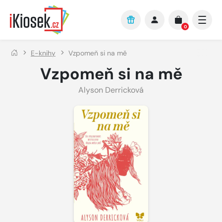
Přejít na hlavní obsah
0
E-knihy
Vzpomeň si na mě
Vzpomeň si na mě
Alyson Derricková