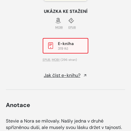
UKÁZKA KE STAŽENÍ
MOBI
EPUB
E-kniha
319 Kč
EPUB
,
MOBI
(296 stran)
Jak číst e-knihu?
Anotace
Stevie a Nora se milovaly. Našly jedna v druhé
spřízněnou duši, ale musely svou lásku držet v tajnosti.