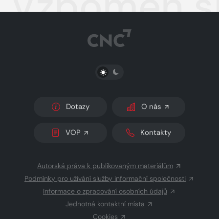
Vzpomeň s
PŘEPNOUT SVĚTLÝ/TMAVÝ REŽIM
Dotazy
O nás
VOP
Kontakty
Autorská práva k publikovaným materiálům
Podmínky pro užívání služby informační společnosti
Informace o zpracování osobních údajů
Jednotná kontaktní místa
Cookies