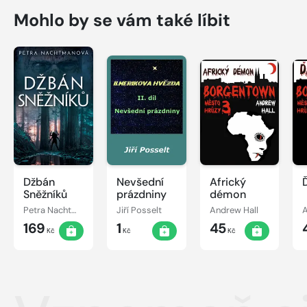
Mohlo by se vám také líbit
Džbán
Nevšední
Africký
Sněžníků
prázdniny
démon
Petra Nachtmanová
Jiří Posselt
Andrew Hall
A
169
1
45
Kč
Kč
Kč