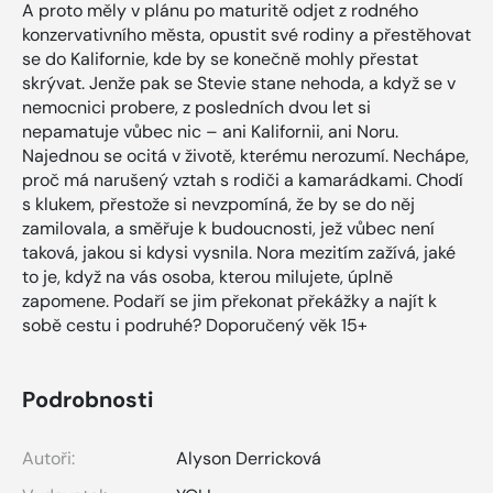
A proto měly v plánu po maturitě odjet z rodného
konzervativního města, opustit své rodiny a přestěhovat
se do Kalifornie, kde by se konečně mohly přestat
skrývat. Jenže pak se Stevie stane nehoda, a když se v
nemocnici probere, z posledních dvou let si
nepamatuje vůbec nic – ani Kalifornii, ani Noru.
Najednou se ocitá v životě, kterému nerozumí. Nechápe,
proč má narušený vztah s rodiči a kamarádkami. Chodí
s klukem, přestože si nevzpomíná, že by se do něj
zamilovala, a směřuje k budoucnosti, jež vůbec není
taková, jakou si kdysi vysnila. Nora mezitím zažívá, jaké
to je, když na vás osoba, kterou milujete, úplně
zapomene. Podaří se jim překonat překážky a najít k
sobě cestu i podruhé? Doporučený věk 15+
Podrobnosti
Autoři:
Alyson Derricková