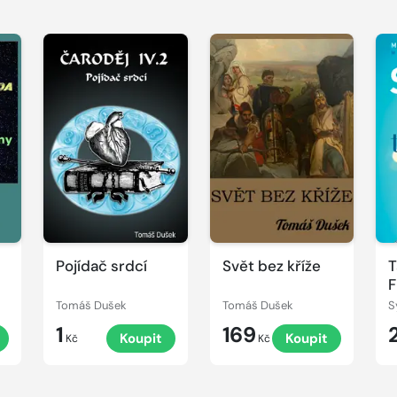
Pojídač srdcí
Svět bez kříže
T
F
Tomáš Dušek
Tomáš Dušek
S
1
169
Koupit
Koupit
Kč
Kč