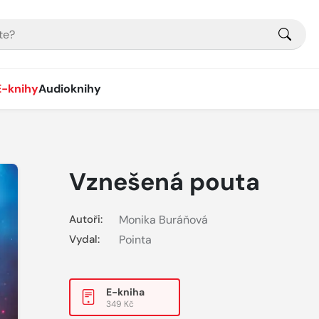
E-knihy
Audioknihy
Vznešená pouta
Autoři:
Monika Buráňová
Vydal:
Pointa
E-kniha
349 Kč