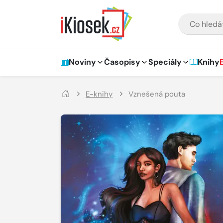
Přejít na hlavní obsah
VYHLEDÁVÁNÍ
Hlavní navigace
Noviny
Časopisy
Speciály
Knihy
E-knihy
Vznešená pouta