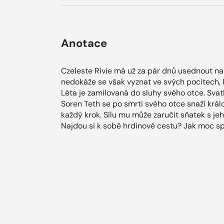
Anotace
Czeleste Rivie má už za pár dnů usednout na
nedokáže se však vyznat ve svých pocitech, k
Léta je zamilovaná do sluhy svého otce. Sva
Soren Teth se po smrti svého otce snaží králo
každý krok. Sílu mu může zaručit sňatek s jeh
Najdou si k sobě hrdinové cestu? Jak moc s