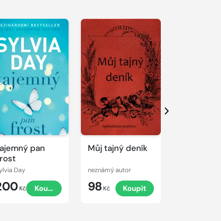
Další
ajemný pan
Můj tajný deník
Země plná
rost
otroků - 
o (vašich)
ylvia Day
neznámý autor
Dominika Sv
mužích
200
98
79
Koupit
Koupit
K
Kč
Kč
Kč