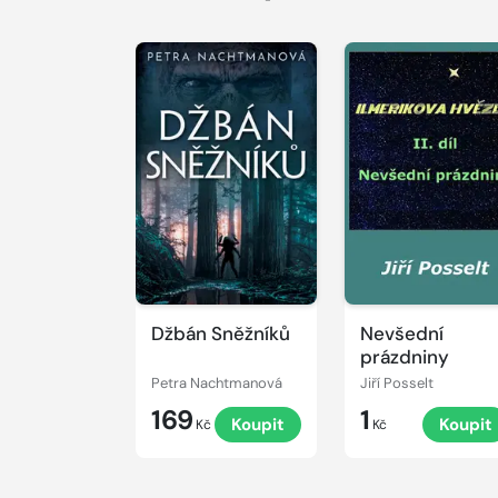
Džbán Sněžníků
Nevšední
prázdniny
Petra Nachtmanová
Jiří Posselt
169
1
Koupit
Koupit
Kč
Kč