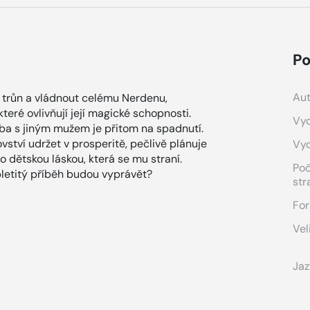
Po
Aut
 trůn a vládnout celému Nerdenu,
teré ovlivňují její magické schopnosti.
Vyd
tba s jiným mužem je přitom na spadnutí.
vství udržet v prosperitě, pečlivě plánuje
Vy
o dětskou láskou, která se mu straní.
Po
pletitý příběh budou vyprávět?
str
For
Vel
Jaz