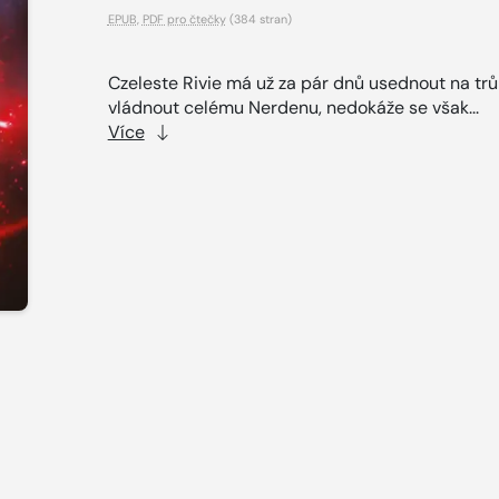
EPUB
,
PDF pro čtečky
(384 stran)
Czeleste Rivie má už za pár dnů usednout na trů
vládnout celému Nerdenu, nedokáže se však...
Více