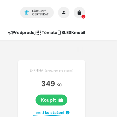
DÁRKOVÝ
CERTIFIKÁT
0
Předprodej
Témata
BLESKmobil
E-KNIHA
(
EPUB
,
PDF pro čtečky
)
349
Kč
Koupit
Ihned
ke stažení
?