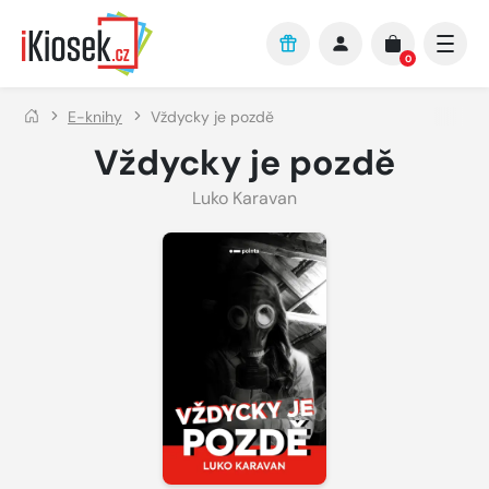
Přejít na hlavní obsah
0
E-knihy
Vždycky je pozdě
Vždycky je pozdě
Luko Karavan