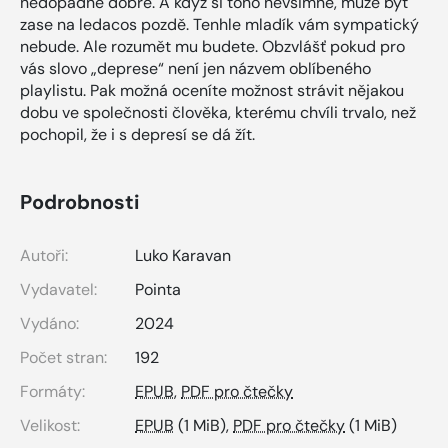
nedopadne dobře. A když si toho nevšimne, může být
zase na ledacos pozdě. Tenhle mladík vám sympatický
nebude. Ale rozumět mu budete. Obzvlášť pokud pro
vás slovo „deprese“ není jen názvem oblíbeného
playlistu. Pak možná oceníte možnost strávit nějakou
dobu ve společnosti člověka, kterému chvíli trvalo, než
pochopil, že i s depresí se dá žít.
Podrobnosti
Autoři:
Luko Karavan
Vydavatel:
Pointa
Vydáno:
2024
Počet stran:
192
Formáty:
EPUB
,
PDF pro čtečky
Velikost:
EPUB
(1 MiB),
PDF pro čtečky
(1 MiB)