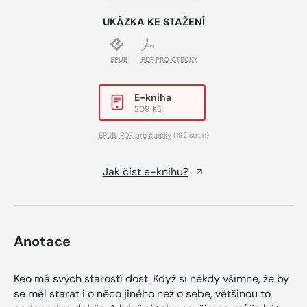
UKÁZKA KE STAŽENÍ
EPUB
PDF PRO ČTEČKY
E-kniha
209 Kč
EPUB
,
PDF pro čtečky
(192 stran)
Jak číst e-knihu?
Anotace
Keo má svých starostí dost. Když si někdy všimne, že by
se měl starat i o něco jiného než o sebe, většinou to