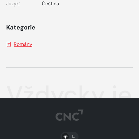
Jazyk:
Čeština
Kategorie
Romány
Vždycky je
PŘEPNOUT SVĚTLÝ/TMAVÝ REŽIM