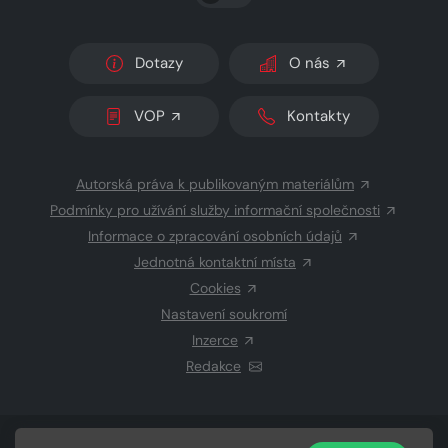
Dotazy
O nás
VOP
Kontakty
Autorská práva k publikovaným materiálům
Podmínky pro užívání služby informační společnosti
Informace o zpracování osobních údajů
Jednotná kontaktní místa
Cookies
Nastavení soukromí
Inzerce
Redakce
© 2026 Copyright
CZECH NEWS CENTER a.s.
a dodavatelé