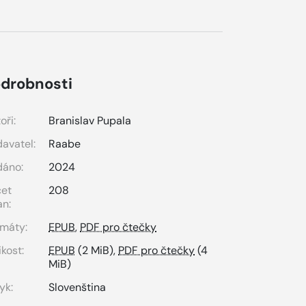
drobnosti
oři:
Branislav Pupala
avatel:
Raabe
dáno:
2024
čet
208
an:
máty:
EPUB
,
PDF pro čtečky
ikost:
EPUB
(2 MiB),
PDF pro čtečky
(4
MiB)
yk:
Slovenština