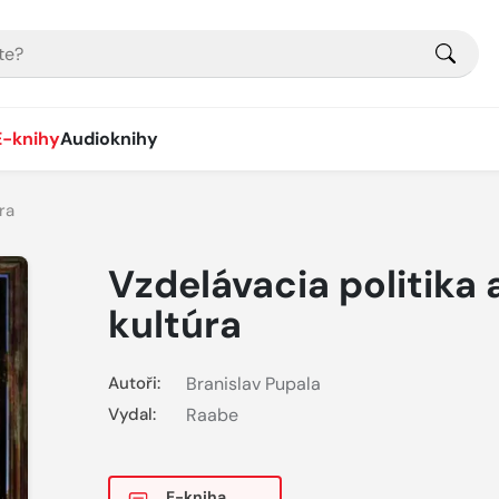
E-knihy
Audioknihy
ra
Vzdelávacia politika 
kultúra
Autoři:
Branislav Pupala
Vydal:
Raabe
E-kniha