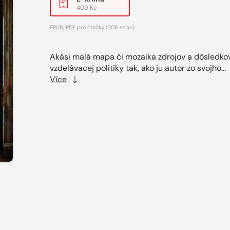
409 Kč
EPUB
,
PDF pro čtečky
(208 stran)
Akási malá mapa či mozaika zdrojov a dôsledko
vzdelávacej politiky tak, ako ju autor zo svojho...
Více