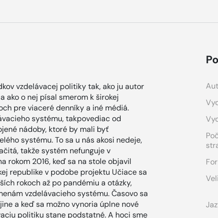
Po
Aut
ov vzdelávacej politiky tak, ako ju autor
 ako o nej písal smerom k širokej
Vyd
och pre viaceré denníky a iné médiá.
lávacieho systému, takpovediac od
Vy
pojené nádoby, ktoré by mali byť
Po
elého systému. To sa u nás akosi nedeje,
str
pačitá, takže systém nefunguje v
ína rokom 2016, keď sa na stole objavil
For
kej republike v podobe projektu Učiace sa
Vel
lších rokoch až po pandémiu a otázky,
k zmenám vzdelávacieho systému. Časovo sa
ajine a keď sa možno vynoria úplne nové
Jaz
vaciu politiku stane podstatné. A hoci sme