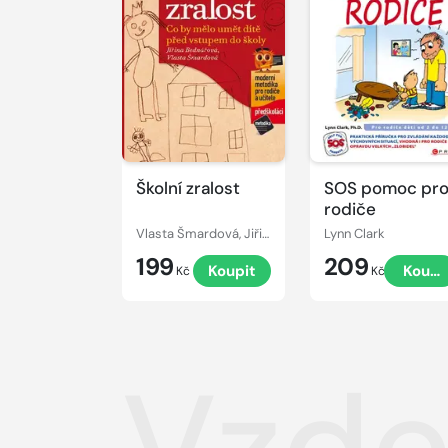
Školní zralost
SOS pomoc pr
rodiče
Vlasta Šmardová, Jiřina Bednářová
Lynn Clark
199
209
Koupit
Koupi
Kč
Kč
Vzdel