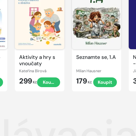
o
Aktivity a hry s
Seznamte se, 1.A
N
vnoučaty
-
r
Kateřina Bírová
Milan Hausner
t
299
179
t
Koupit
Koupit
č
Kč
Kč
ávacia 