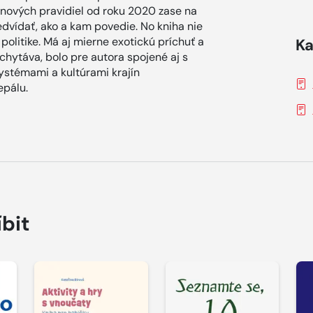
nových pravidiel od roku 2020 zase na
edvídať, ako a kam povedie. No kniha nie
 politike. Má aj mierne exotickú príchuť a
Ka
chytáva, bolo pre autora spojené aj s
stémami a kultúrami krajín
epálu.
íbit