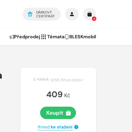
DÁRKOVÝ
CERTIFIKÁT
0
Předprodej
Témata
BLESKmobil
a
E-KNIHA
(
EPUB
,
PDF pro čtečky
)
409
Kč
Koupit
Ihned
ke stažení
?