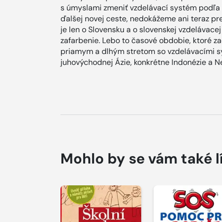
s úmyslami zmeniť vzdelávací systém podľa 
ďalšej novej ceste, nedokážeme ani teraz pr
je len o Slovensku a o slovenskej vzdelávacej
zafarbenie. Lebo to časové obdobie, ktoré za
priamym a dlhým stretom so vzdelávacími sy
juhovýchodnej Ázie, konkrétne Indonézie a N
Mohlo by se vám také l