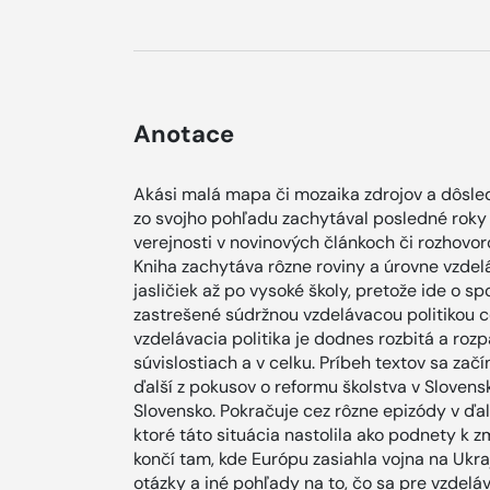
Anotace
Akási malá mapa či mozaika zdrojov a dôsledk
zo svojho pohľadu zachytával posledné roky a
verejnosti v novinových článkoch či rozhovor
Kniha zachytáva rôzne roviny a úrovne vzde
jasličiek až po vysoké školy, pretože ide o s
zastrešené súdržnou vzdelávacou politikou c
vzdelávacia politika je dodnes rozbitá a roz
súvislostiach a v celku. Príbeh textov sa zač
ďalší z pokusov o reformu školstva v Slovens
Slovensko. Pokračuje cez rôzne epizódy v ďa
ktoré táto situácia nastolila ako podnety 
končí tam, kde Európu zasiahla vojna na Ukr
otázky a iné pohľady na to, čo sa pre vzdelá