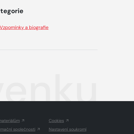
tegorie
Vzpomínky a biografie
ovenku
materiálům
Cookies
rmační společnosti
Nastavení soukromí