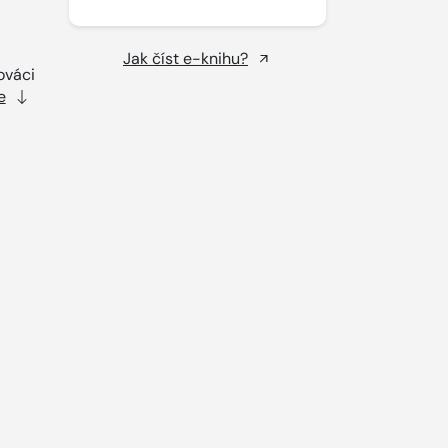
Jak číst e-knihu?
ováci
e