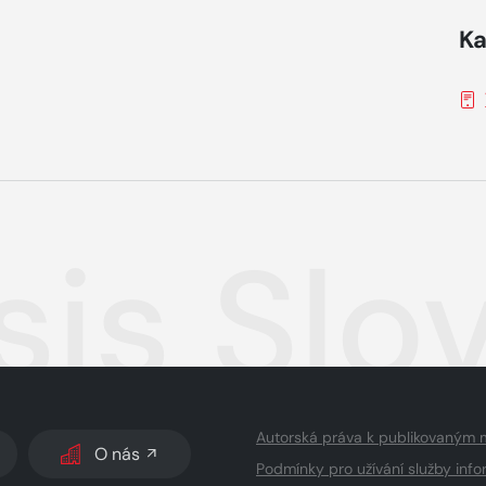
Ka
sis Sl
Autorská práva k publikovaným 
O nás
Podmínky pro užívání služby info