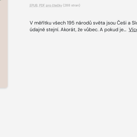
EPUB
,
PDF pro čtečky
(288 stran)
V měřítku všech 195 národů světa jsou Češi a Sl
údajně stejní. Akorát, že vůbec. A pokud je...
Víc