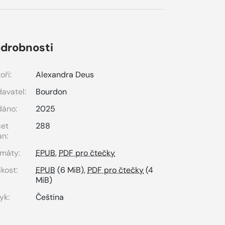
drobnosti
oři:
Alexandra Deus
avatel:
Bourdon
dáno:
2025
čet
288
an:
máty:
EPUB
,
PDF pro čtečky
ikost:
EPUB
(6 MiB),
PDF pro čtečky
(4
MiB)
yk:
Čeština