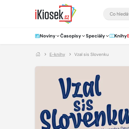
Přejít na hlavní obsah
VYHLEDÁVÁNÍ
Hlavní navigace
Noviny
Časopisy
Speciály
Knihy
E-knihy
Vzal sis Slovenku