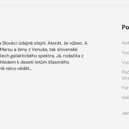
Po
Aut
Slováci údajně stejní. Akorát, že vůbec. A
z Marsu a ženy z Venuše, tak slovenské
Vyd
lech galaktického spektra. Já, rodačka z
vzhledem k deseti letům šťastného
Vy
ě něco vědět...
Po
str
For
Vel
Jaz