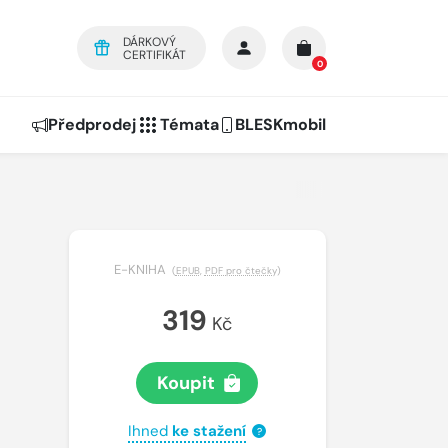
DÁRKOVÝ
CERTIFIKÁT
0
Předprodej
Témata
BLESKmobil
E-KNIHA
(
EPUB
,
PDF pro čtečky
)
319
Kč
Koupit
Ihned
ke stažení
?