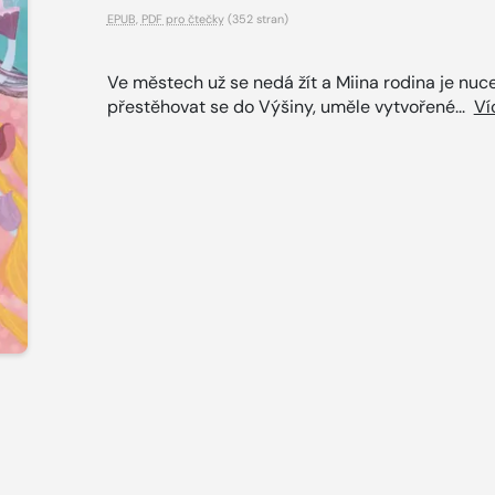
EPUB
,
PDF pro čtečky
(352 stran)
Ve městech už se nedá žít a Miina rodina je nuc
přestěhovat se do Výšiny, uměle vytvořené...
Ví