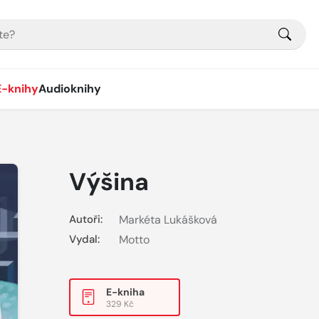
E-knihy
Audioknihy
Výšina
Autoři:
Markéta Lukášková
Vydal:
Motto
E-kniha
329 Kč