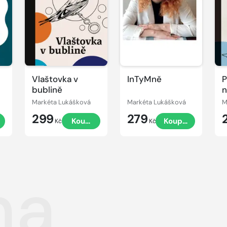
Vlaštovka v
InTyMně
P
bublině
n
Markéta Lukášková
Markéta Lukášková
M
299
279
t
Koupit
Koupit
Kč
Kč
na