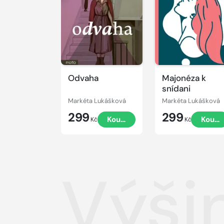
Odvaha
Majonéza k
snídani
Markéta Lukášková
Markéta Lukášková
299
299
Koupit
Koupi
Kč
Kč
Výši