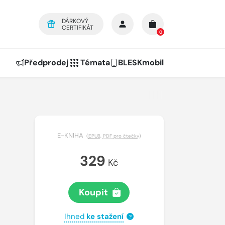
DÁRKOVÝ
CERTIFIKÁT
0
Předprodej
Témata
BLESKmobil
E-KNIHA
(
EPUB
,
PDF pro čtečky
)
329
Kč
Koupit
Ihned
ke stažení
?