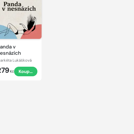
anda v
esnázích
arkéta Lukášková
279
Koupit
Kč