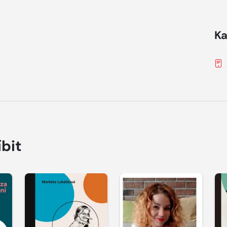
Ka
íbit