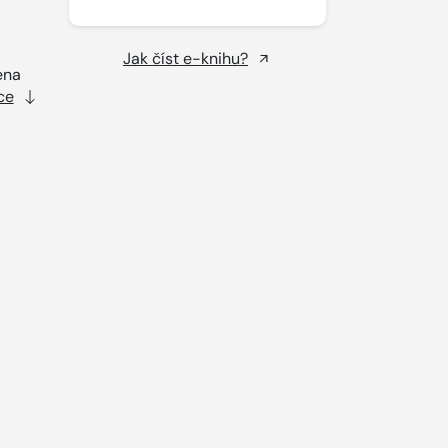
Jak číst e-knihu?
ena
ce