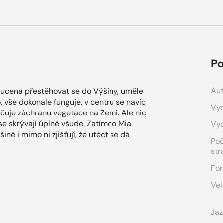
Po
Aut
 nucena přestěhovat se do Výšiny, uměle
 vše dokonale funguje, v centru se navíc
Vyd
učuje záchranu vegetace na Zemi. Ale nic
 se skrývají úplně všude. Zatímco Mia
Vy
ně i mimo ni zjišťují, že utéct se dá
Po
str
For
Vel
Jaz