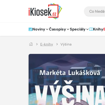
Přejít na hlavní obsah
VYHLEDÁVÁNÍ
Hlavní navigace
Noviny
Časopisy
Speciály
Knihy
E-knihy
Výšina