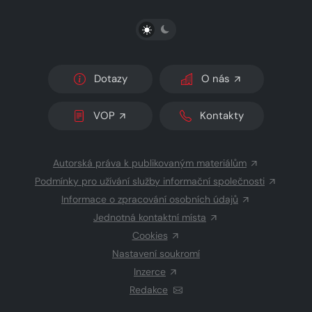
PŘEPNOUT SVĚTLÝ/TMAVÝ REŽIM
Dotazy
O nás
VOP
Kontakty
Autorská práva k publikovaným materiálům
Podmínky pro užívání služby informační společnosti
Informace o zpracování osobních údajů
Jednotná kontaktní místa
Cookies
Nastavení soukromí
Inzerce
Redakce