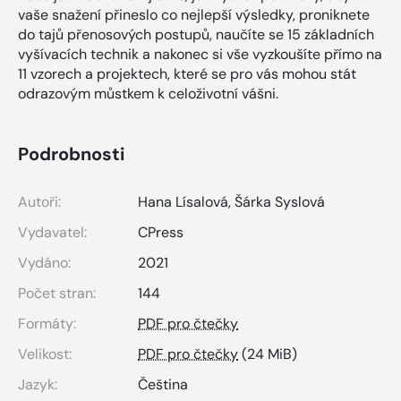
vaše snažení přineslo co nejlepší výsledky, proniknete
do tajů přenosových postupů, naučíte se 15 základních
vyšívacích technik a nakonec si vše vyzkoušíte přímo na
11 vzorech a projektech, které se pro vás mohou stát
odrazovým můstkem k celoživotní vášni.
Podrobnosti
Autoři:
Hana Lísalová
,
Šárka Syslová
Vydavatel:
CPress
Vydáno:
2021
Počet stran:
144
Formáty:
PDF pro čtečky
Velikost:
PDF pro čtečky
(24 MiB)
Jazyk:
Čeština