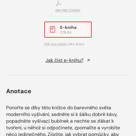
PDF PRO ČTEČKY
E-kniha
279 Kč
PDF pro čtečky
(144 stran)
Jak číst e-knihu?
Anotace
Ponořte se díky této knížce do barevného světa
moderního vyšívání, sedněte si k šálku dobré kávy,
popadněte vyšívací bubínek a nechte se zlákat k
tvoření, u něhož si odpočinete, zpomalíte a vyrobíte
něco jedinečného. Zjistíte, jak vybrat pomůcky, aby