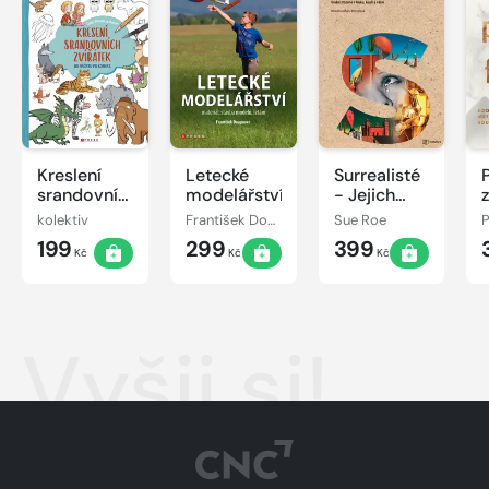
Kreslení
Letecké
Surrealisté
srandovních
modelářství
- Jejich
zvířátek
bouřlivé
kolektiv
František Doupovec
Sue Roe
osudy
199
299
399
Kč
Kč
Kč
Vyšij si!