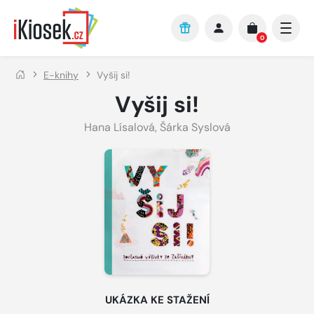
Přejít na hlavní obsah
0
E-knihy
Vyšij si!
Vyšij si!
Hana Lísalová
,
Šárka Syslová
UKÁZKA KE STAŽENÍ