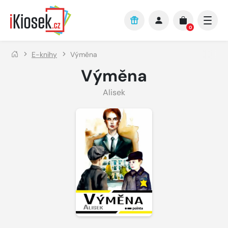
Přejít na hlavní obsah
0
E-knihy
Výměna
Výměna
Alisek