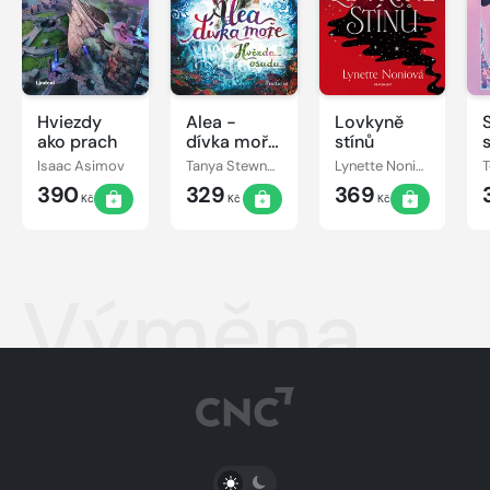
Hviezdy
Alea -
Lovkyně
ako prach
dívka moře:
stínů
Hvězda
Isaac Asimov
Tanya Stewnerová
Lynette Noniová
osudu
390
329
369
Kč
Kč
Kč
Výměna
PŘEPNOUT SVĚTLÝ/TMAVÝ REŽIM