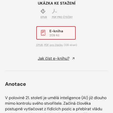
UKÁZKA KE STAŽENÍ
EPUB
PDF PRO ČTEČKY
E-kniha
209 Kč
EPUB
,
PDF pro čtečky
(128 stran)
Jak číst e-knihu?
Anotace
V polovině 21. století je umělá inteligence (AI) již dlouho
mimo kontrolu svého stvořitele. Začíná člověka
postupně vytlačovat z řídících pozic a přebírat vládu