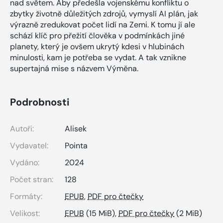
nad světem. Aby předešla vojenskému konfliktu o
zbytky životně důležitých zdrojů, vymyslí AI plán, jak
výrazně zredukovat počet lidí na Zemi. K tomu jí ale
schází klíč pro přežití člověka v podmínkách jiné
planety, který je ovšem ukrytý kdesi v hlubinách
minulosti, kam je potřeba se vydat. A tak vznikne
supertajná mise s názvem Výměna.
Podrobnosti
Autoři:
Alisek
Vydavatel:
Pointa
Vydáno:
2024
Počet stran:
128
Formáty:
EPUB
,
PDF pro čtečky
Velikost:
EPUB
(15 MiB),
PDF pro čtečky
(2 MiB)