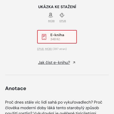
UKÁZKA KE STAŽENÍ
MOBI
EPUB
E-kniha
348 Kč
EPUB
,
MOBI
(397 stran)
Jak číst e-knihu?
Anotace
Proč dnes stále víc lidí sahá po vykuřovadlech? Proč
člověka moderní doby láká tento starobylý způsob
použití rostlin? Vykuřování je ověřené tisíciletými