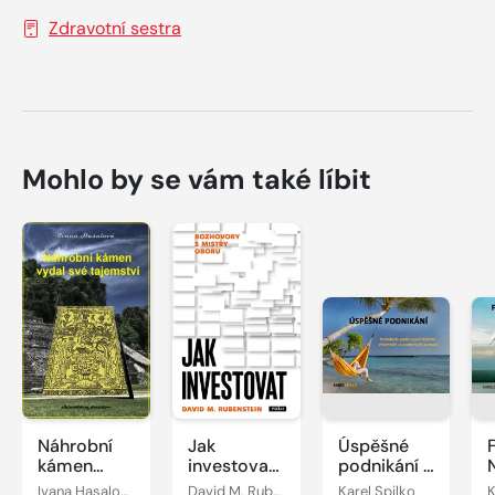
Zdravotní sestra
Mohlo by se vám také líbit
Náhrobní
Jak
Úspěšné
kámen
investovat:
podnikání -
vydal své
Rozhovory
podnikejte
j
Ivana Hasalová
David M. Rubenstein
Karel Spilko
K