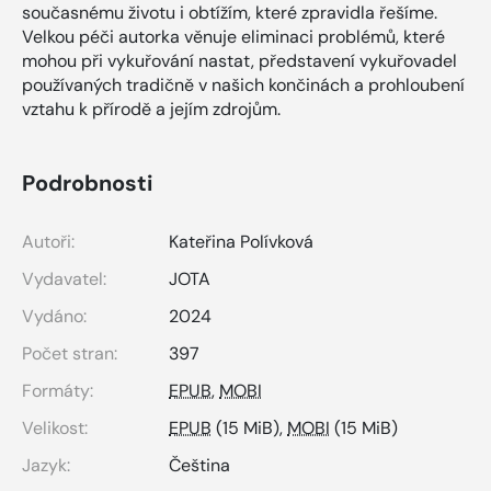
současnému životu i obtížím, které zpravidla řešíme.
Velkou péči autorka věnuje eliminaci problémů, které
mohou při vykuřování nastat, představení vykuřovadel
používaných tradičně v našich končinách a prohloubení
vztahu k přírodě a jejím zdrojům.
Podrobnosti
Autoři:
Kateřina Polívková
Vydavatel:
JOTA
Vydáno:
2024
Počet stran:
397
Formáty:
EPUB
,
MOBI
Velikost:
EPUB
(15 MiB),
MOBI
(15 MiB)
Jazyk:
Čeština