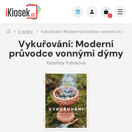
Přejít na hlavní obsah
0
E-knihy
Vykuřování: Moderní průvodce vonnými dýmy
Vykuřování: Moderní
průvodce vonnými dýmy
Kateřina Polívková