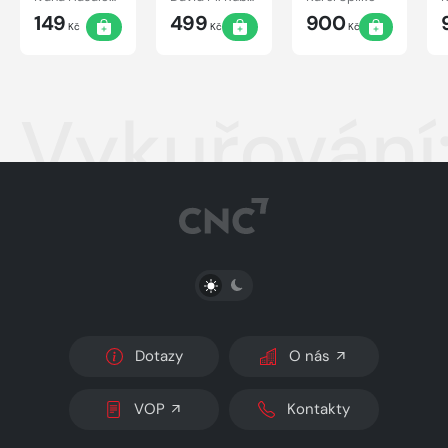
tajemství
s mistry
podle
149
499
900
oboru
svých
Kč
Kč
Kč
hodnot,
vlastností a
vesmírných
principů
Vykuřování
PŘEPNOUT SVĚTLÝ/TMAVÝ REŽIM
Dotazy
O nás
VOP
Kontakty