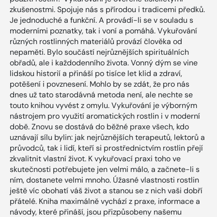
zkušenostmi. Spojuje nás s přírodou i tradicemi předků.
Je jednoduché a funkční. A provádí-li se v souladu s
moderními poznatky, tak i voní a pomáhá. Vykuřování
různých rostlinných materiálů provází člověka od
nepaměti. Bylo součástí nejrůznějších spirituálních
obřadů, ale i každodenního života. Vonný dým se vine
lidskou historií a přináší po tisíce let klid a zdraví,
potěšení i povznesení. Mohlo by se zdát, že pro nás
dnes už tato starodávná metoda není, ale nechte se
touto knihou vyvést z omylu. Vykuřování je výborným
nástrojem pro využití aromatických rostlin i v moderní
době. Znovu se dostává do běžné praxe všech, kdo
uznávají sílu bylin: jak nejrůznějších terapeutů, lektorů a
průvodců, tak i lidí, kteří si prostřednictvím rostlin přejí
zkvalitnit vlastní život. K vykuřovací praxi toho ve
skutečnosti potřebujete jen velmi málo, a začnete-li s
ním, dostanete velmi mnoho. Úžasné vlastnosti rostlin
ještě víc obohatí váš život a stanou se z nich vaši dobří
přátelé. Kniha maximálně vychází z praxe, informace a
návody, které přináší, jsou přizpůsobeny našemu