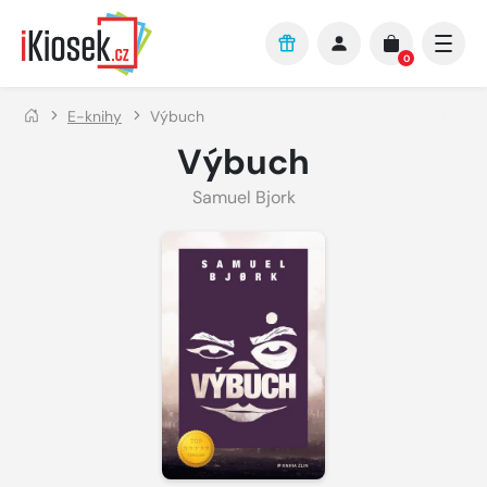
Přejít na hlavní obsah
0
E-knihy
Výbuch
Výbuch
Samuel Bjork