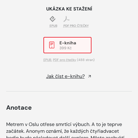
UKÁZKA KE STAŽENÍ
EPUB
PDF PRO ČTEČKY
E-kniha
399 Kč
EPUB
,
PDF pro čtečky
(488 stran)
Jak číst e-knihu?
Anotace
Metrem v Oslu otřese smrtící výbuch. A to je teprve
začátek. Anonym oznámí, že každých čtyřiadvacet
hodin bude následovat další exploze. Město zachvátí