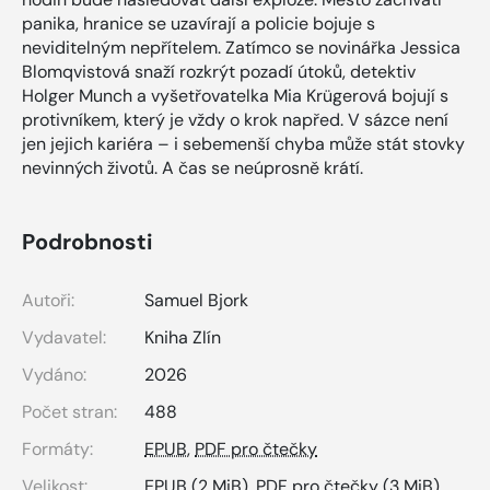
panika, hranice se uzavírají a policie bojuje s
neviditelným nepřítelem. Zatímco se novinářka Jessica
Blomqvistová snaží rozkrýt pozadí útoků, detektiv
Holger Munch a vyšetřovatelka Mia Krügerová bojují s
protivníkem, který je vždy o krok napřed. V sázce není
jen jejich kariéra – i sebemenší chyba může stát stovky
nevinných životů. A čas se neúprosně krátí.
Podrobnosti
Autoři:
Samuel Bjork
Vydavatel:
Kniha Zlín
Vydáno:
2026
Počet stran:
488
Formáty:
EPUB
,
PDF pro čtečky
Velikost:
EPUB
(2 MiB),
PDF pro čtečky
(3 MiB)