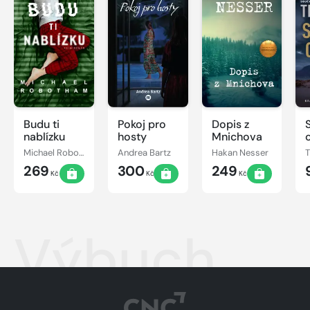
Budu ti
Pokoj pro
Dopis z
nablízku
hosty
Mnichova
Michael Robotham
Andrea Bartz
Hakan Nesser
269
300
249
Kč
Kč
Kč
Výbuch