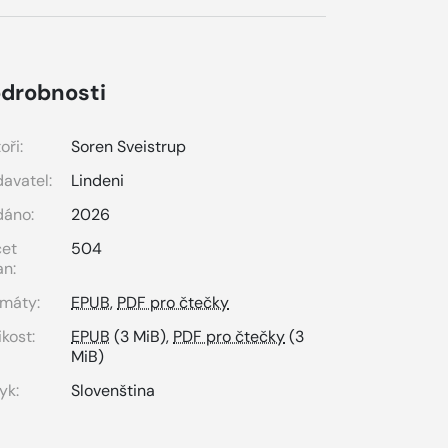
drobnosti
oři:
Soren Sveistrup
avatel:
Lindeni
dáno:
2026
čet
504
an:
máty:
EPUB
,
PDF pro čtečky
ikost:
EPUB
(3 MiB),
PDF pro čtečky
(3
MiB)
yk:
Slovenština