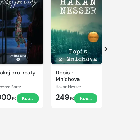
Další
okoj pro hosty
Dopis z
Symetrie
Mnichova
odplaty
ndrea Bartz
Hakan Nesser
Tim Weaver
300
249
99
Koupit
Koupit
K
Kč
Kč
Kč