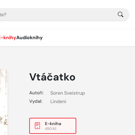
E-knihy
Audioknihy
Vtáčatko
Autoři:
Soren Sveistrup
Vydal:
Lindeni
E-kniha
450 Kč