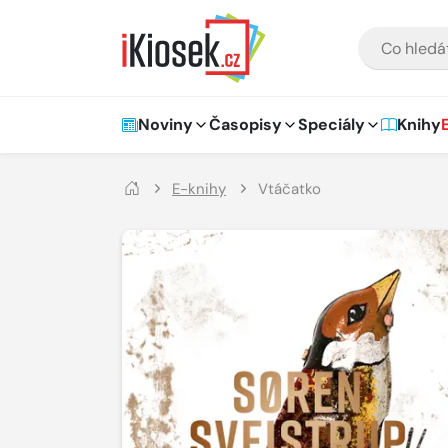
Přejít na hlavní obsah
VYHLEDÁVÁNÍ
Hlavní navigace
Noviny
Časopisy
Speciály
Knihy
E-knihy
Vtáčatko