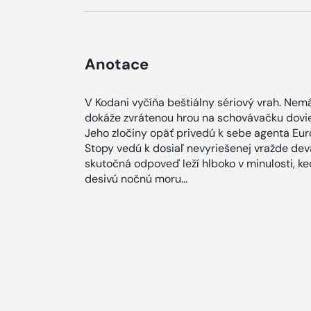
Anotace
V Kodani vyčíňa beštiálny sériový vrah. Nemá
dokáže zvrátenou hrou na schovávačku dovies
Jeho zločiny opäť privedú k sebe agenta Eur
Stopy vedú k dosiaľ nevyriešenej vražde devä
skutočná odpoveď leží hlboko v minulosti, ke
desivú nočnú moru...