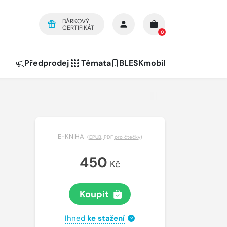
DÁRKOVÝ
CERTIFIKÁT
0
Předprodej
Témata
BLESKmobil
E-KNIHA
(
EPUB
,
PDF pro čtečky
)
450
Kč
Koupit
Ihned
ke stažení
?