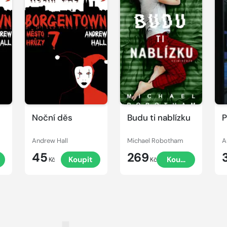
Noční děs
Budu ti nablízku
P
Andrew Hall
Michael Robotham
A
45
269
Koupit
Koupit
Kč
Kč