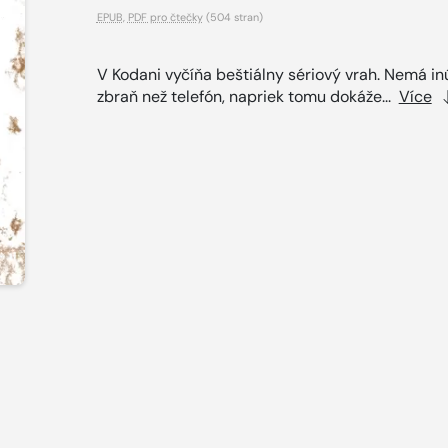
EPUB
,
PDF pro čtečky
(504 stran)
V Kodani vyčíňa beštiálny sériový vrah. Nemá in
zbraň než telefón, napriek tomu dokáže...
Více