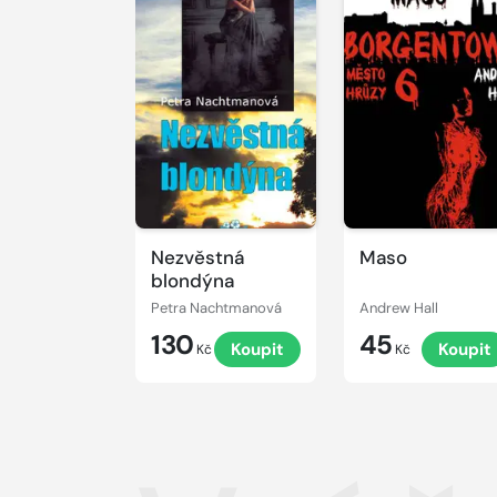
Nezvěstná
Maso
blondýna
Petra Nachtmanová
Andrew Hall
130
45
Koupit
Koupit
Kč
Kč