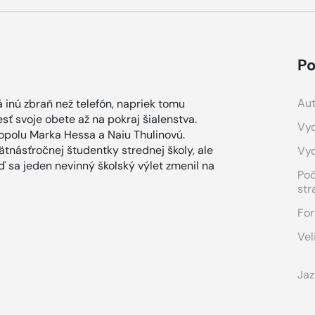
Po
Aut
 inú zbraň než telefón, napriek tomu
ť svoje obete až na pokraj šialenstva.
Vyd
opolu Marka Hessa a Naiu Thulinovú.
tnásťročnej študentky strednej školy, ale
Vy
ď sa jeden nevinný školský výlet zmenil na
Po
str
For
Vel
Jaz