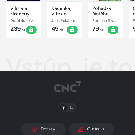
Vilma a
Kačenka,
Pohádky
ztracený
Vítek a
čistého
den
jejich
srdce
Dominique Valente
Jana Pekárková
Romana Szalaiová
E
pohádkové
239
49
79
dobrodružství
Kč
Kč
Kč
Vstúp, je to
PŘEPNOUT SVĚTLÝ/TMAVÝ REŽIM
Dotazy
O nás