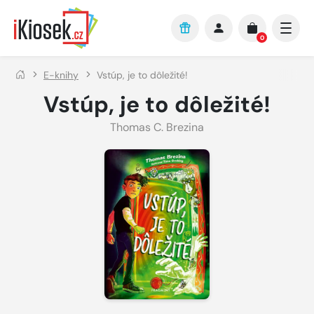
Přejít na hlavní obsah
0
E-knihy
Vstúp, je to dôležité!
Vstúp, je to dôležité!
Thomas C. Brezina