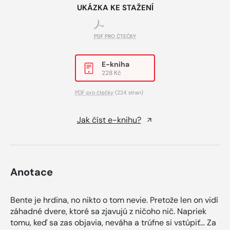
UKÁZKA KE STAŽENÍ
PDF PRO ČTEČKY
E-kniha
228 Kč
PDF pro čtečky
(224 stran)
Jak číst e-knihu?
Anotace
Bente je hrdina, no nikto o tom nevie. Pretože len on vidí
záhadné dvere, ktoré sa zjavujú z ničoho nič. Napriek
tomu, keď sa zas objavia, neváha a trúfne si vstúpiť... Za