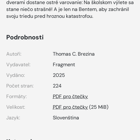
dverami dostane ostré varovanie: Na školskom výlete sa
stane niečo strašné! A je len na Bentem, aby zachránil
svoju triedu pred hroznou katastrofou.
Podrobnosti
Autoři:
Thomas C. Brezina
Vydavatel:
Fragment
Vydáno:
2025
Počet stran:
224
Formáty:
PDF pro čtečky
Velikost:
PDF pro čtečky
(25 MiB)
Jazyk:
Slovenština