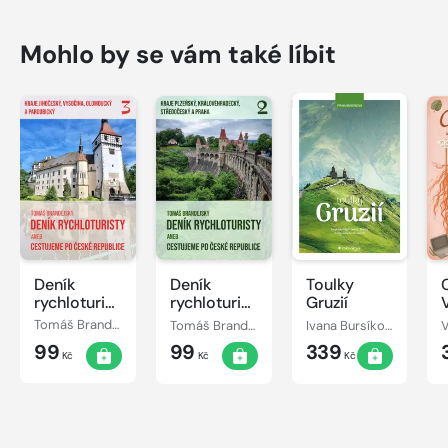
Mohlo by se vám také líbit
Deník
Deník
Toulky
rychloturisty,
rychloturisty,
Gruzií
3. díl: Kraje
2. díl: Kraje
Tomáš Brandejský
Tomáš Brandejský
Ivana Bursíková
Jihočeský,
Plzeňský,
99
99
339
Vysočina,
Královéhradecký,
Kč
Kč
Kč
Olomoucký
Středočeský
a
a Praha
Pardubický