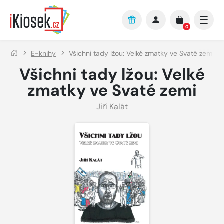
Přejít na hlavní obsah
0
E-knihy
Všichni tady lžou: Velké zmatky ve Svaté zemi
Všichni tady lžou: Velké
zmatky ve Svaté zemi
Jiří Kalát