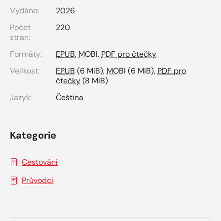
Vydáno:
2026
Počet
220
stran:
Formáty:
EPUB
,
MOBI
,
PDF pro čtečky
Velikost:
EPUB
(6 MiB),
MOBI
(6 MiB),
PDF pro
čtečky
(8 MiB)
Jazyk:
Čeština
Kategorie
Cestování
Průvodci