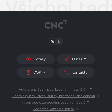
Všichni tad
PŘEPNOUT SVĚTLÝ/TMAVÝ REŽIM
Dotazy
O nás
VOP
Kontakty
Autorská práva k publikovaným materiálům
Podmínky pro užívání služby informační společnosti
Informace o zpracování osobních údajů
Jednotná kontaktní místa