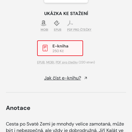
UKÁZKA KE STAŽENÍ
MOBI
EPUB
PDF PRO ČTEČKY
E-kniha
250 Kč
EPUB
,
MOBI
,
PDF pro čtečky
(220 stran)
Jak číst e-knihu?
Anotace
Cesta po Svaté Zemi je mnohdy velice zamotaná, může
být i nebezpečná, ale vždy je dobrodružná. Jiří Kalát ve