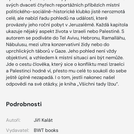
svých dvaceti čtyřech reportážních příbězích místní
politického-sociálně-historické klubko jistě nerozmotá
celé, ale nabízí řadu pohledů na události, které
provázely jeho roční pobyt v Jeruzalémě. Každá kapitola
ukazuje nějaký aspekt života v Izraeli nebo Palestině. S
autorem se podíváte do Tel Avivu, Hebronu, Ramalláhu,
Nábulusu, mezi ultra konzervativní židy nebo do
uprchlických táborů v Gaze. Jeho pohled není vždy
objektivní, a vzhledem k místní situaci ani být nemůže.
Jde o cestu člověka, který sice o konfliktu mezi Izraelci
a Palestinci hodně ví, přesto mu celé to soukolí do sebe
ještě úplně nezapadá. I o tom, jestli nakonec našel
odpovědi na své otázky, je kniha „Všichni tady lžou“.
Podrobnosti
Autoři:
Jiří Kalát
Vydavatel:
BWT books