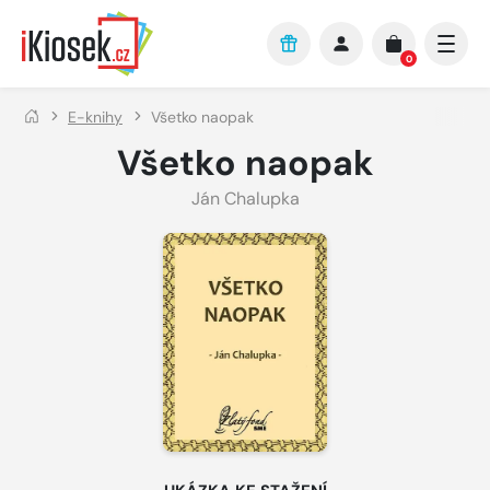
Přejít na hlavní obsah
0
E-knihy
Všetko naopak
Všetko naopak
Ján Chalupka