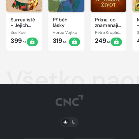
Surrealisté
Příběh
Prkna, co
- Jejich
lásky
znamenají
-
bouřlivé
život
Sue Roe
Honza Vojtko
Petra Kropáčová
osudy
399
319
249
Kč
Kč
Kč
Všetko nao
PŘEPNOUT SVĚTLÝ/TMAVÝ REŽIM