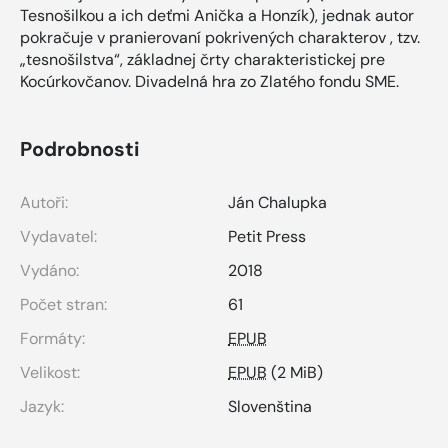
Tesnošilkou a ich deťmi Anička a Honzík), jednak autor
pokračuje v pranierovaní pokrivených charakterov , tzv.
„tesnošilstva“, základnej črty charakteristickej pre
Kocúrkovčanov. Divadelná hra zo Zlatého fondu SME.
Podrobnosti
Autoři:
Ján Chalupka
Vydavatel:
Petit Press
Vydáno:
2018
Počet stran:
61
Formáty:
EPUB
Velikost:
EPUB
(2 MiB)
Jazyk:
Slovenština