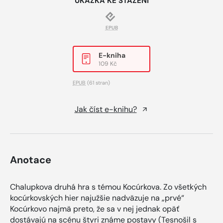
UKÁZKA KE STAŽENÍ
EPUB
E-kniha
109 Kč
EPUB
(61 stran)
Jak číst e-knihu?
Anotace
Chalupkova druhá hra s témou Kocúrkova. Zo všetkých
kocúrkovských hier najužšie nadväzuje na „prvé“
Kocúrkovo najmä preto, že sa v nej jednak opäť
dostávajú na scénu štyri známe postavy (Tesnošil s