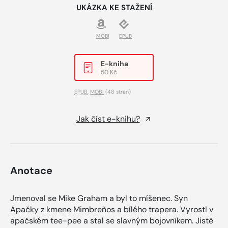
UKÁZKA KE STAŽENÍ
MOBI
EPUB
E-kniha
50 Kč
EPUB
,
MOBI
(48 stran)
Jak číst e-knihu?
Anotace
Jmenoval se Mike Graham a byl to míšenec. Syn
Apačky z kmene Mimbreňos a bílého trapera. Vyrostl v
apačském tee-pee a stal se slavným bojovníkem. Jistě