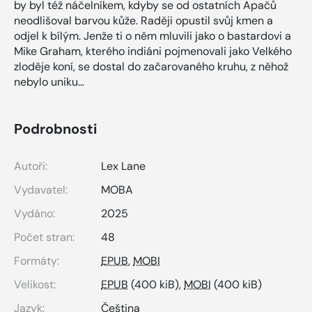
by byl též náčelníkem, kdyby se od ostatních Apačů
neodlišoval barvou kůže. Raději opustil svůj kmen a
odjel k bílým. Jenže ti o něm mluvili jako o bastardovi a
Mike Graham, kterého indiáni pojmenovali jako Velkého
zloděje koní, se dostal do začarovaného kruhu, z něhož
nebylo uniku…
Podrobnosti
Autoři:
Lex Lane
Vydavatel:
MOBA
Vydáno:
2025
Počet stran:
48
Formáty:
EPUB
,
MOBI
Velikost:
EPUB
(400 kiB),
MOBI
(400 kiB)
Jazyk:
Čeština