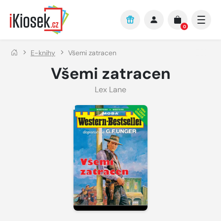
Přejít na hlavní obsah
0
E-knihy
Všemi zatracen
Všemi zatracen
Lex Lane