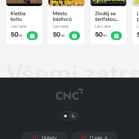
Kletba
Město
Zloděj se
koltu
bázlivců
šerifskou
hvězdou
Lex Lane
Lex Lane
Lex Lane
L
50
50
50
Kč
Kč
Kč
Všemi zatr
PŘEPNOUT SVĚTLÝ/TMAVÝ REŽIM
Dotazy
O nás