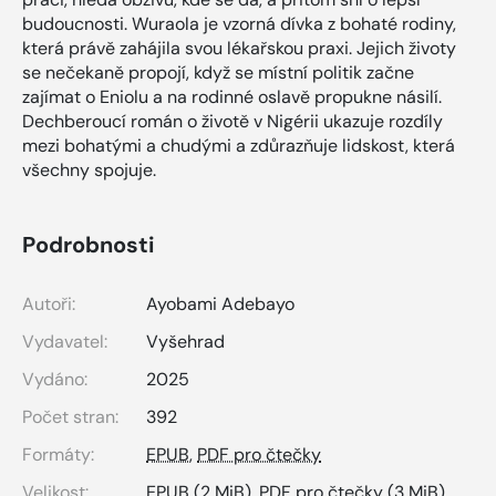
budoucnosti. Wuraola je vzorná dívka z bohaté rodiny,
která právě zahájila svou lékařskou praxi. Jejich životy
se nečekaně propojí, když se místní politik začne
zajímat o Eniolu a na rodinné oslavě propukne násilí.
Dechberoucí román o životě v Nigérii ukazuje rozdíly
mezi bohatými a chudými a zdůrazňuje lidskost, která
všechny spojuje.
Podrobnosti
Autoři:
Ayobami Adebayo
Vydavatel:
Vyšehrad
Vydáno:
2025
Počet stran:
392
Formáty:
EPUB
,
PDF pro čtečky
Velikost:
EPUB
(2 MiB),
PDF pro čtečky
(3 MiB)