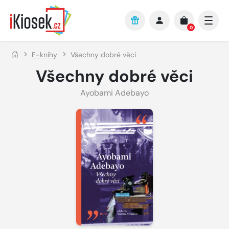
Přejít na hlavní obsah
0
E-knihy
Všechny dobré věci
Všechny dobré věci
Ayobami Adebayo