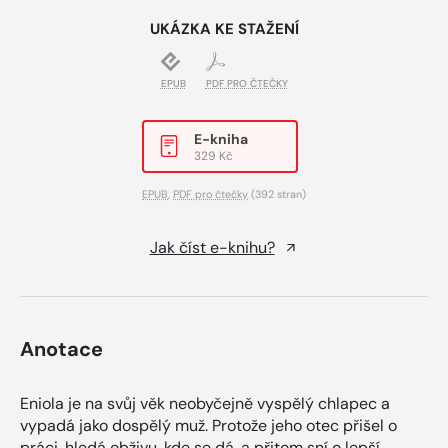
UKÁZKA KE STAŽENÍ
EPUB
PDF PRO ČTEČKY
E-kniha
329 Kč
EPUB
,
PDF pro čtečky
(392 stran)
Jak číst e-knihu?
Anotace
Eniola je na svůj věk neobyčejně vyspělý chlapec a
vypadá jako dospělý muž. Protože jeho otec přišel o
práci, hledá obživu, kde se dá, a přitom sní o lepší