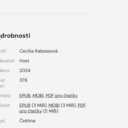
drobnosti
oři:
Cecilia Rabessová
avatel:
Host
dáno:
2024
čet
376
an:
máty:
EPUB
,
MOBI
,
PDF pro čtečky
ikost:
EPUB
(3 MiB),
MOBI
(3 MiB),
PDF
pro čtečky
(5 MiB)
yk:
Čeština