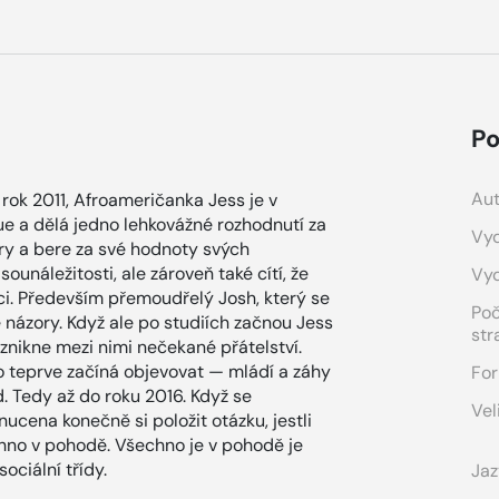
Po
Aut
 rok 2011, Afroameričanka Jess je v
ue a dělá jedno lehkovážné rozhodnutí za
Vyd
ry a bere za své hodnoty svých
sounáležitosti, ale zároveň také cítí, že
Vy
mci. Především přemoudřelý Josh, který se
Po
 názory. Když ale po studiích začnou Jess
str
vznikne mezi nimi nečekané přátelství.
ho teprve začíná objevovat — mládí a záhy
For
d. Tedy až do roku 2016. Když se
Vel
ucena konečně si položit otázku, jestli
echno v pohodě. Všechno je v pohodě je
ociální třídy.
Jaz