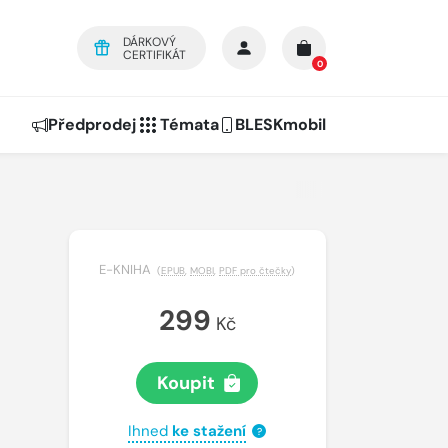
DÁRKOVÝ
CERTIFIKÁT
0
Předprodej
Témata
BLESKmobil
E-KNIHA
(
EPUB
,
MOBI
,
PDF pro čtečky
)
299
Kč
Koupit
Ihned
ke stažení
?