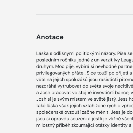
Anotace
Láska s odlišnými politickými názory. Píše se
posledním ročníku jedné z univerzit Ivy Leag
druhým. Moc pije, vybírá si nevhodné partne
privilegovaných přátel. Sice touží po přijetí a 
většina jejích spolužáků jsou rasističtí pito
nezdráhá vytrubovat do světa svoje necitlivé
a Josh pracovat ve stejné investiční bance, 
Josh si je svým místem ve světě jistý, Jess 
také láska však jejich vztah žene rychle vpře
společenské ovzduší začne měnit, Jess je don
jsou si opravdu souzeni a jestli je vážně vš
milostný příběh zkoumající otázky identity a s