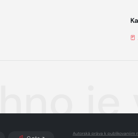
Ka
hno je
Autorská práva k publikovaným 