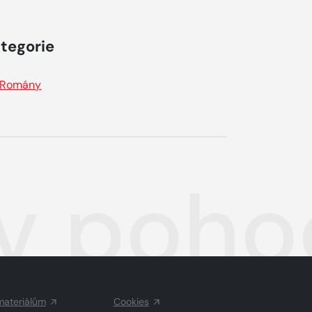
tegorie
Romány
 v poh
materiálům
Cookies