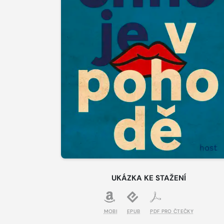
UKÁZKA KE STAŽENÍ
MOBI
EPUB
PDF PRO ČTEČKY