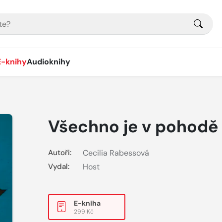
E-knihy
Audioknihy
Všechno je v pohodě
Autoři:
Cecilia Rabessová
Vydal:
Host
E-kniha
299 Kč