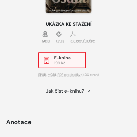
UKÁZKA KE STAŽENÍ
MOBI
EPUB
PDF PRO ČTEČKY
E-kniha
199 Kč
EPUB
,
MOBI
,
PDF pro čtečky
(400 stran)
Jak číst e-knihu?
Anotace