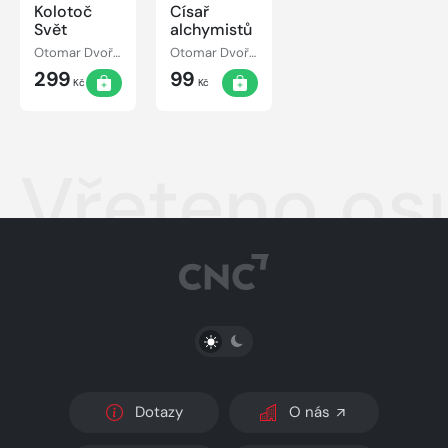
Kolotoč
Císař
Svět
alchymistů
Otomar Dvořák
Otomar Dvořák
299
99
Kč
Kč
Vřeteno os
PŘEPNOUT SVĚTLÝ/TMAVÝ REŽIM
Dotazy
O nás