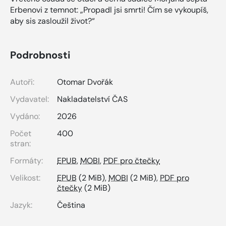
Erbenovi z temnot: „Propadl jsi smrti! Čím se vykoupíš,
aby sis zasloužil život?“
Podrobnosti
Autoři:
Otomar Dvořák
Vydavatel:
Nakladatelství ČAS
Vydáno:
2026
Počet
400
stran:
Formáty:
EPUB
,
MOBI
,
PDF pro čtečky
Velikost:
EPUB
(2 MiB),
MOBI
(2 MiB),
PDF pro
čtečky
(2 MiB)
Jazyk:
Čeština