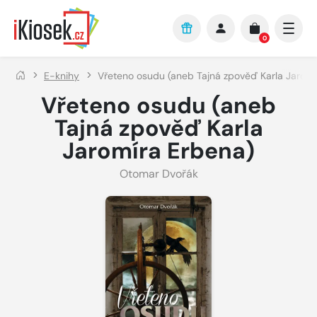
Přejít na hlavní obsah
0
E-knihy
Vřeteno osudu (aneb Tajná zpověď Karla Jaromí
Vřeteno osudu (aneb
Tajná zpověď Karla
Jaromíra Erbena)
Otomar Dvořák