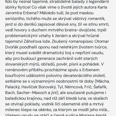
Kdo by neznal tajemné, strašidelné balady z legendární
sbírky Kytice! Co však víme o životě jejich autora Karla
Jaromíra Erbena? Málokdo tuší, že pod maskou
seriózního, tichého muže se skrýval vášnivý romantik,
jenž si do deníků zapisoval děsivé sny, žil ve stínu smrti,
vedl hovory s duchem mrtvého bratra-dvojčete, trpěl
problematickými vztahy k ženám a skrýval hrůzné
tajemství Záhořova lože. Zkušený romanopisec Otomar
Dvořák poodhalil oponu nad nelehkým životem tvůrce,
který musel svádět dramatický boj s nepřízní osudu,
aby pro budoucí generace zachránil svět starých
slovanských mýtů, obřadů, pověr, písní a pohádek. V
románovém příběhu procházíme spolu s Erbenem
bouřlivými událostmi poloviny devatenáctého století,
setkáme se s významnými osobnostmi té doby (Mácha,
Palacký, Havlíček Borovský, Tyl, Němcová, Frič, Šafařík,
Bach, Sacher-Masoch a jiní), ale současně putujeme i
baladickou krajinou, nad níž září bledá luna, ve skalách
se otvírají poklady, vodník líčí ošemetné sítě a mrtvý
milenec klepe na okénko, za kterým se modlí jeho milá…
Vřeteno osudu se otáčí a černá sudice Morjana šeptá