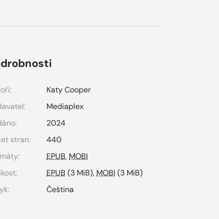
drobnosti
oři:
Katy Cooper
avatel:
Mediaplex
dáno:
2024
et stran:
440
máty:
EPUB
,
MOBI
ikost:
EPUB
(3 MiB),
MOBI
(3 MiB)
yk:
Čeština