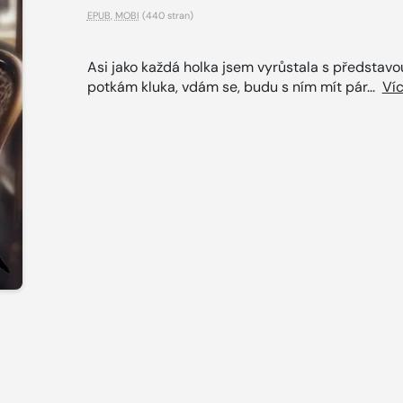
EPUB
,
MOBI
(440 stran)
Asi jako každá holka jsem vyrůstala s představou
potkám kluka, vdám se, budu s ním mít pár...
Ví