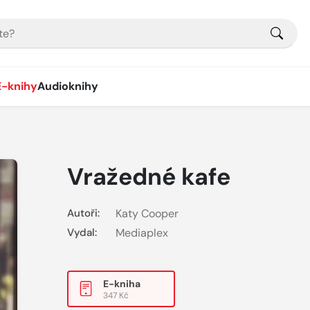
E-knihy
Audioknihy
Vražedné kafe
Autoři:
Katy Cooper
Vydal:
Mediaplex
E-kniha
347 Kč