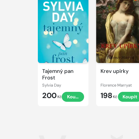
Tajemný pan
Krev upírky
Frost
Sylvia Day
Florence Marryat
200
198
Koupit
Koupit
Kč
Kč