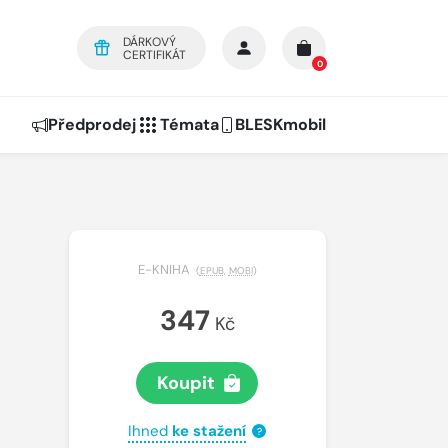
DÁRKOVÝ
CERTIFIKÁT
0
Předprodej
Témata
BLESKmobil
E-KNIHA
(
EPUB
,
MOBI
)
347
Kč
Koupit
Ihned
ke stažení
?