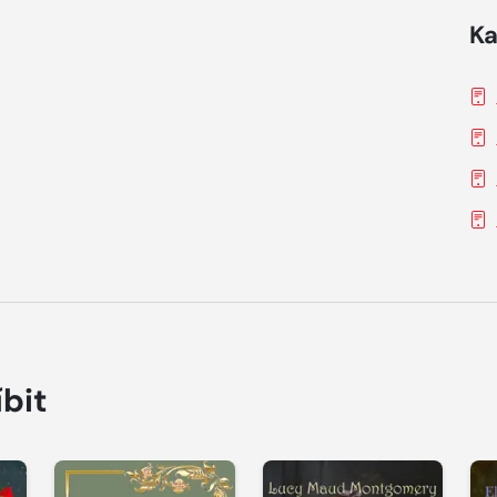
Ka
íbit