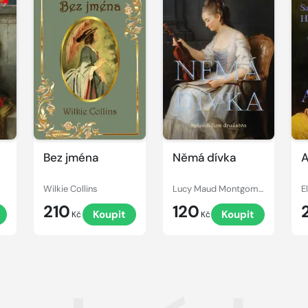
Bez jména
Němá dívka
A
Wilkie Collins
Lucy Maud Montgomery
210
120
Koupit
Koupit
Kč
Kč