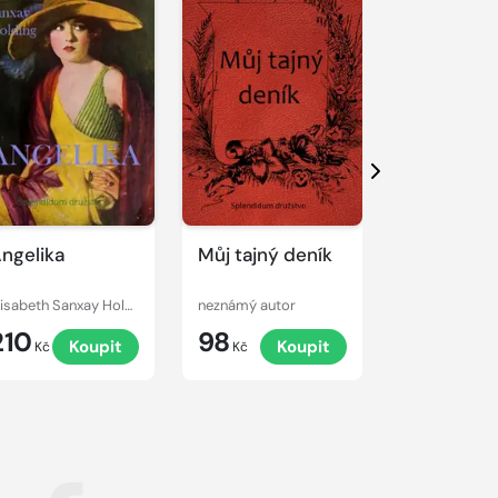
Další
ngelika
Můj tajný deník
Slečna ne
paní?
Elisabeth Sanxay Holding
neznámý autor
Wilkie Collins
210
98
120
Koupit
Koupit
K
Kč
Kč
Kč