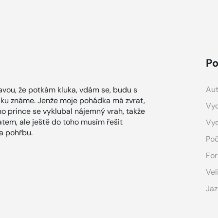
Po
Aut
tavou, že potkám kluka, vdám se, budu s
ádku známe. Jenže moje pohádka má zvrat,
Vyd
o prince se vyklubal nájemný vrah, takže
tem, ale ještě do toho musím řešit
Vy
na pohřbu.
Poč
For
Vel
Jaz