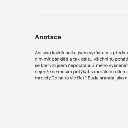
Anotace
Asi jako každá holka jsem vyrůstala s předs
ním mít pár dětí a tak dále… všichni tu poh
se kterým jsem nepočítala. Z mého vysněnéh
nejenže se musím potýkat s morálním dilema
mrtvoly.Co na to víc říct? Bude sranda jako 