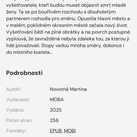
vyšetřovatele, kteří budou muset objasnit smrt mladé
ženy. Ta se po bouřlivém rozchodu s dlouholetým
partnerem rozhodla pro změnu. Opustila hlavní město a
v malém, poklidném okresním městě začala nový život.
Vyšetřování běží na plné obrátky a na povrch postupně
vyplouvá, že zavražděná nebyla zdaleka tou, za kterou ji
lidé považovali. Stopy vedou mnoha směry, dokonce i
do místního kostela…
Podrobnosti
Autoři:
Novotná Martina
Vydavatel:
MOBA
Vydáno:
2025
Počet stran:
256
Formáty:
EPUB
,
MOBI