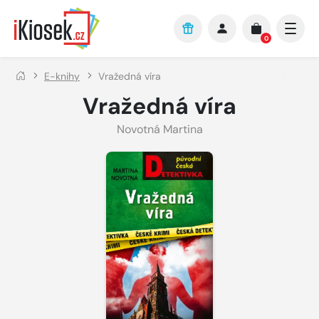
Přejít na hlavní obsah
0
E-knihy
Vražedná víra
Vražedná víra
Novotná Martina