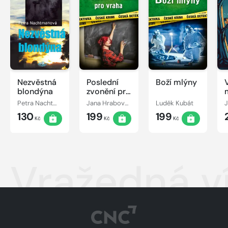
Nezvěstná
Poslední
Boží mlýny
blondýna
zvonění pro
vraha
Petra Nachtmanová
Jana Hrabovská
Luděk Kubát
J
130
199
199
Kč
Kč
Kč
Vražedná v