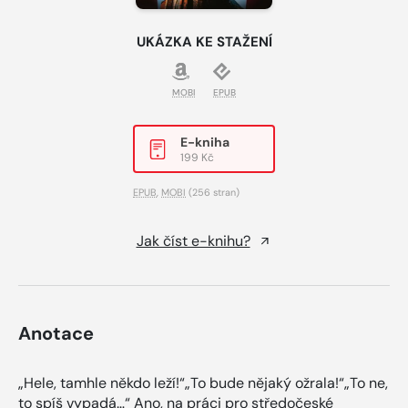
UKÁZKA KE STAŽENÍ
MOBI
EPUB
E-kniha
199 Kč
EPUB
,
MOBI
(256 stran)
Jak číst e-knihu?
Anotace
„Hele, tamhle někdo leží!“„To bude nějaký ožrala!“„To ne,
to spíš vypadá…“ Ano, na práci pro středočeské