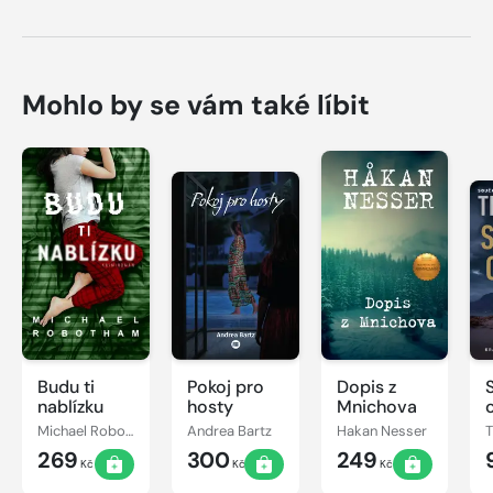
Mohlo by se vám také líbit
Budu ti
Pokoj pro
Dopis z
nablízku
hosty
Mnichova
Michael Robotham
Andrea Bartz
Hakan Nesser
269
300
249
Kč
Kč
Kč