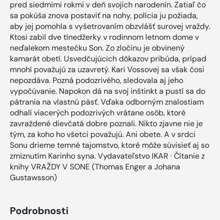
pred siedmimi rokmi v deň svojich narodenín. Zatiaľ čo
sa pokúša znova postaviť na nohy, polícia ju požiada,
aby jej pomohla s vyšetrovaním obzvlášť surovej vraždy.
Ktosi zabil dve tínedžerky v rodinnom letnom dome v
neďalekom mestečku Son. Zo zločinu je obvinený
kamarát obetí. Usvedčujúcich dôkazov pribúda, prípad
mnohí považujú za uzavretý. Kari Vossovej sa však čosi
nepozdáva. Pozná podozrivého, sledovala aj jeho
vypočúvanie. Napokon dá na svoj inštinkt a pustí sa do
pátrania na vlastnú päsť. Vďaka odborným znalostiam
odhalí viacerých podozrivých vrátane osôb, ktoré
zavraždené dievčatá dobre poznali. Nikto zjavne nie je
tým, za koho ho všetci považujú. Ani obete. A v srdci
Sonu drieme temné tajomstvo, ktoré môže súvisieť aj so
zmiznutím Karinho syna. Vydavateľstvo IKAR · Čítanie z
knihy VRAŽDY V SONE (Thomas Enger a Johana
Gustawsson)
Podrobnosti