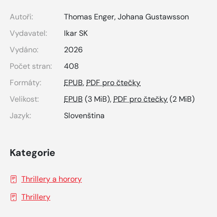
Autoři:
Thomas Enger, Johana Gustawsson
Vydavatel:
Ikar SK
Vydáno:
2026
Počet stran:
408
Formáty:
EPUB
,
PDF pro čtečky
Velikost:
EPUB
(3 MiB),
PDF pro čtečky
(2 MiB)
Jazyk:
Slovenština
Kategorie
Thrillery a horory
Thrillery