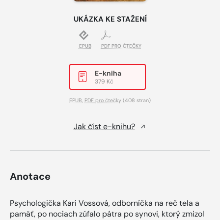
UKÁZKA KE STAŽENÍ
EPUB
PDF PRO ČTEČKY
E-kniha
379 Kč
EPUB
,
PDF pro čtečky
(408 stran)
Jak číst e-knihu?
Anotace
Psychologička Kari Vossová, odborníčka na reč tela a
pamäť, po nociach zúfalo pátra po synovi, ktorý zmizol