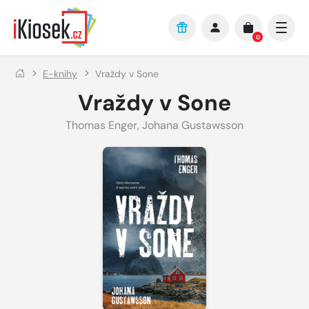
Přejít na hlavní obsah
0
E-knihy
Vraždy v Sone
Vraždy v Sone
Thomas Enger, Johana Gustawsson