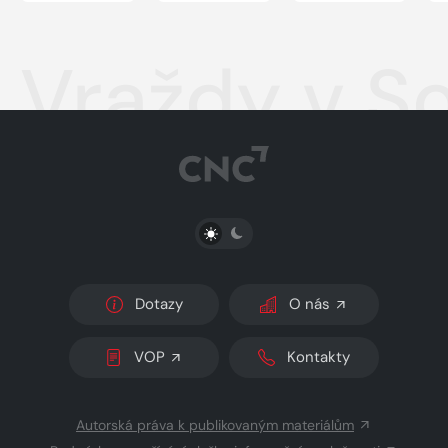
Vraždy v S
PŘEPNOUT SVĚTLÝ/TMAVÝ REŽIM
Dotazy
O nás
VOP
Kontakty
Autorská práva k publikovaným materiálům