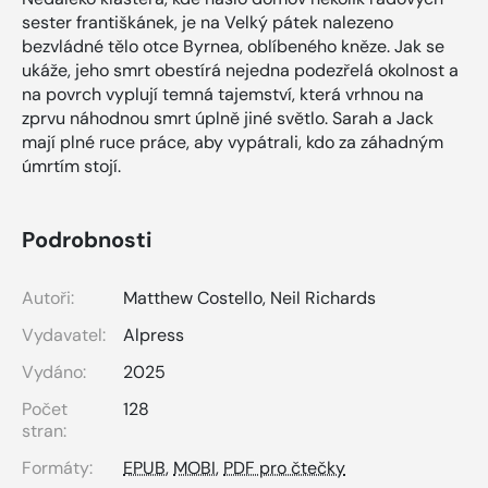
sester františkánek, je na Velký pátek nalezeno
bezvládné tělo otce Byrnea, oblíbeného kněze. Jak se
ukáže, jeho smrt obestírá nejedna podezřelá okolnost a
na povrch vyplují temná tajemství, která vrhnou na
zprvu náhodnou smrt úplně jiné světlo. Sarah a Jack
mají plné ruce práce, aby vypátrali, kdo za záhadným
úmrtím stojí.
Podrobnosti
Autoři:
Matthew Costello
,
Neil Richards
Vydavatel:
Alpress
Vydáno:
2025
Počet
128
stran:
Formáty:
EPUB
,
MOBI
,
PDF pro čtečky