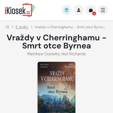
Přejít na hlavní obsah
0
E-knihy
Vraždy v Cherringhamu - Smrt otce Byrnea
Vraždy v Cherringhamu -
Smrt otce Byrnea
Matthew Costello
,
Neil Richards