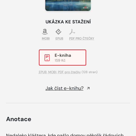
UKÁZKA KE STAŽENÍ
MOBI
EPUB
PDF PRO ČTEČKY
E-kniha
159 Kč
EPUB
,
MOBI
,
PDF pro čtečky
(128 stran)
Jak číst e-knihu?
Anotace
Nedaleko kláštera, kde našlo domov několik řádových