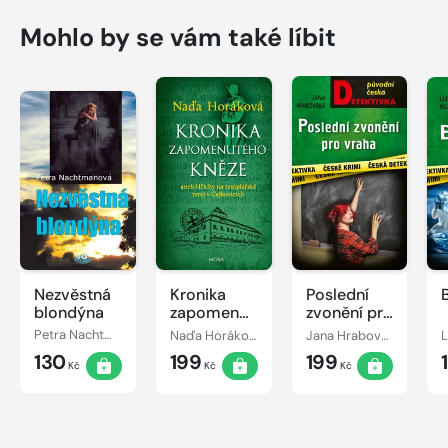
Mohlo by se vám také líbit
Nezvěstná
Kronika
Poslední
blondýna
zapomenutého
zvonění pro
kněze
vraha
Petra Nachtmanová
Naďa Horáková
Jana Hrabovská
L
130
199
199
Kč
Kč
Kč