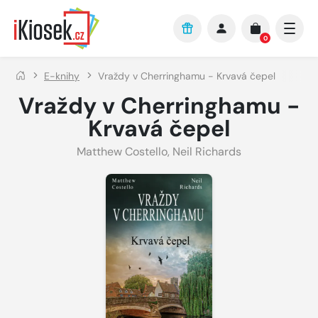
Přejít na hlavní obsah
0
E-knihy
Vraždy v Cherringhamu - Krvavá čepel
Vraždy v Cherringhamu -
Krvavá čepel
Matthew Costello
,
Neil Richards