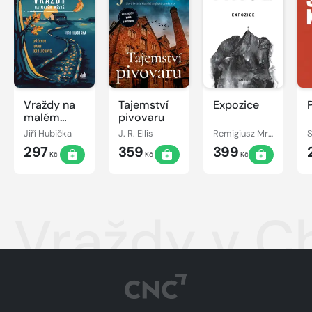
Vraždy na
Tajemství
Expozice
malém
pivovaru
městě -
Jiří Hubička
J. R. Ellis
Remigiusz Mróz
S
Případy
297
359
399
Dany
Kč
Kč
Kč
Králíčkové
Vraždy v C