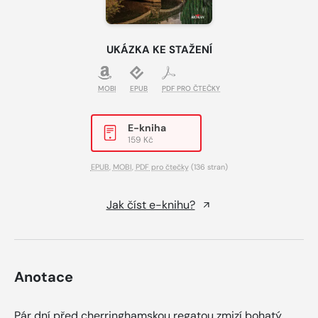
UKÁZKA KE STAŽENÍ
MOBI
EPUB
PDF PRO ČTEČKY
E-kniha
159 Kč
EPUB
,
MOBI
,
PDF pro čtečky
(136 stran)
Jak číst e-knihu?
Anotace
Pár dní před cherringhamskou regatou zmizí bohatý