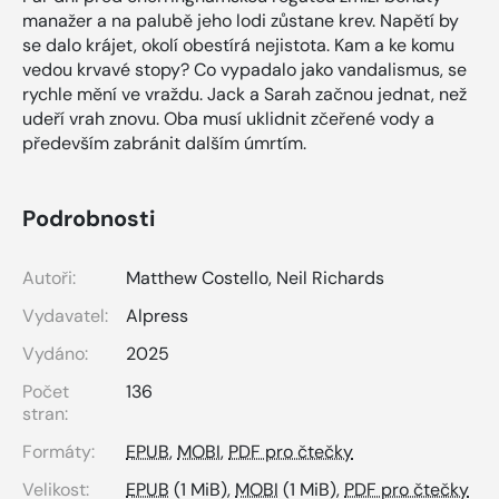
manažer a na palubě jeho lodi zůstane krev. Napětí by
se dalo krájet, okolí obestírá nejistota. Kam a ke komu
vedou krvavé stopy? Co vypadalo jako vandalismus, se
rychle mění ve vraždu. Jack a Sarah začnou jednat, než
udeří vrah znovu. Oba musí uklidnit zčeřené vody a
především zabránit dalším úmrtím.
Podrobnosti
Autoři:
Matthew Costello
,
Neil Richards
Vydavatel:
Alpress
Vydáno:
2025
Počet
136
stran:
Formáty:
EPUB
,
MOBI
,
PDF pro čtečky
Velikost:
EPUB
(1 MiB),
MOBI
(1 MiB),
PDF pro čtečky