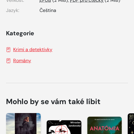
Velikost:
EPUB
(2 MiB),
PDF pro čtečky
(2 MiB)
Jazyk:
Čeština
Kategorie
Krimi a detektivky
Romány
Mohlo by se vám také líbit