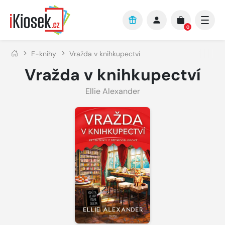
Přejít na hlavní obsah
0
E-knihy
Vražda v knihkupectví
Vražda v knihkupectví
Ellie Alexander