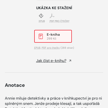
UKÁZKA KE STAŽENÍ
EPUB
PDF PRO ČTEČKY
E-kniha
299 Kč
EPUB
,
PDF pro čtečky
(288 stran)
Jak číst e-knihu?
Anotace
Annie miluje detektivky a práce v knihkupectví je pro ni
splněným snem. Jenže prodeje klesají, a tak uspořádá