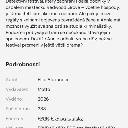
Detektivní festival, který zachrání i další podniky v
ospalém městečku Redwood Grove – včetně hospody,
jejíž majitel Liam akci moc nefandí. Ale pak je mezi
regály s knihami objevena zavražděná žena a Annie má
možnost využít své znalosti ze studia kriminalistiky.
Podezřelí přibývají a Liam se nečekaně stává jejím
spojencem. Dokáže Annie odhalit vraha dřív, než se
festival promění v ještě větší drama?
Podrobnosti
Autoři:
Ellie Alexander
Vydavatel:
Motto
Vydáno:
2026
Počet stran:
288
Formáty:
EPUB
,
PDF pro čtečky