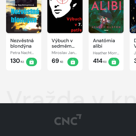
Nezvěstná
Výbuch v
Anatómia
D
blondýna
sedmém
alibi
patře
Petra Nachtmanová
Miroslav Jandovský
Heather Morrisová
130
69
414
Kč
Kč
Kč
Vražda v k