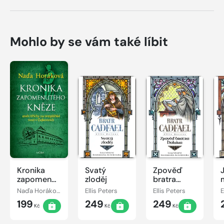
Mohlo by se vám také líbit
Kronika
Svatý
Zpověď
zapomenutého
zloděj
bratra
kněze
Haluina
Naďa Horáková
Ellis Peters
Ellis Peters
E
199
249
249
Kč
Kč
Kč