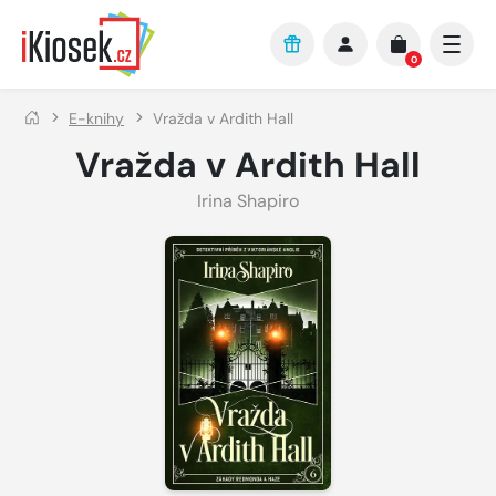
Přejít na hlavní obsah
0
E-knihy
Vražda v Ardith Hall
Vražda v Ardith Hall
Irina Shapiro