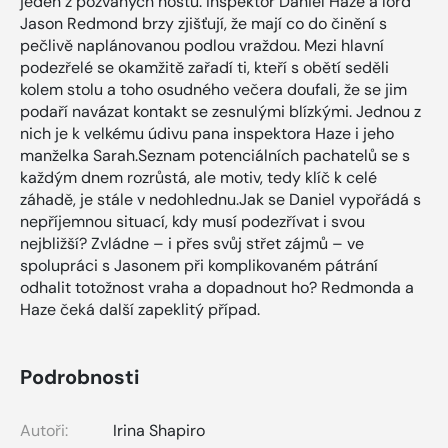
jeden z pozvaných hostů. Inspektor Daniel Haze a lord
Jason Redmond brzy zjišťují, že mají co do činění s
pečlivě naplánovanou podlou vraždou. Mezi hlavní
podezřelé se okamžitě zařadí ti, kteří s obětí seděli
kolem stolu a toho osudného večera doufali, že se jim
podaří navázat kontakt se zesnulými blízkými. Jednou z
nich je k velkému údivu pana inspektora Haze i jeho
manželka Sarah.Seznam potenciálních pachatelů se s
každým dnem rozrůstá, ale motiv, tedy klíč k celé
záhadě, je stále v nedohlednu.Jak se Daniel vypořádá s
nepříjemnou situací, kdy musí podezřívat i svou
nejbližší? Zvládne – i přes svůj střet zájmů – ve
spolupráci s Jasonem při komplikovaném pátrání
odhalit totožnost vraha a dopadnout ho? Redmonda a
Haze čeká další zapeklitý případ.
Podrobnosti
Autoři:
Irina Shapiro