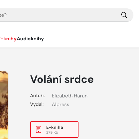
E-knihy
Audioknihy
Volání srdce
Autoři:
Elizabeth Haran
Vydal:
Alpress
E-kniha
279 Kč