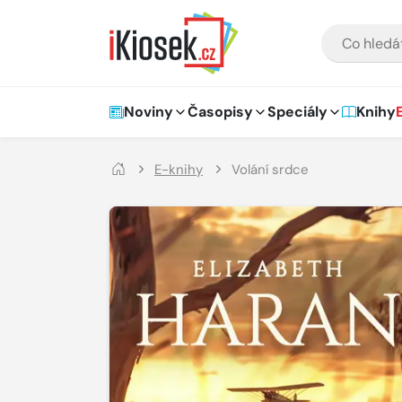
Přejít na hlavní obsah
VYHLEDÁVÁNÍ
Hlavní navigace
Noviny
Časopisy
Speciály
Knihy
E-knihy
Volání srdce