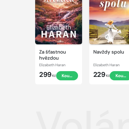
Za šťastnou
Navždy spolu
hvězdou
Elizabeth Haran
Elizabeth Haran
299
229
Koupit
Koupi
Kč
Kč
Volá