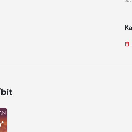
Jaz
Ka
íbit