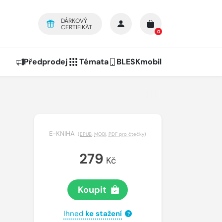
DÁRKOVÝ
CERTIFIKÁT
0
Předprodej
Témata
BLESKmobil
E-KNIHA
(
EPUB
,
MOBI
,
PDF pro čtečky
)
279
Kč
Koupit
Ihned
ke stažení
?