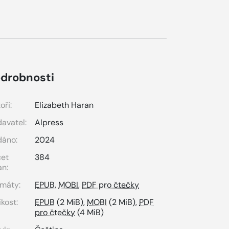
drobnosti
oři:
Elizabeth Haran
avatel:
Alpress
dáno:
2024
čet
384
an:
máty:
EPUB
,
MOBI
,
PDF pro čtečky
ikost:
EPUB
(2 MiB),
MOBI
(2 MiB),
PDF
pro čtečky
(4 MiB)