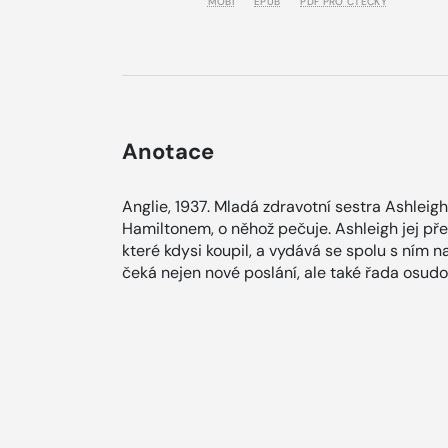
MOBI
EPUB
PDF PRO ČTEČKY
Anotace
Anglie, 1937. Mladá zdravotní sestra Ashlei
Hamiltonem, o něhož pečuje. Ashleigh jej přes
které kdysi koupil, a vydává se spolu s ním na
čeká nejen nové poslání, ale také řada osudový