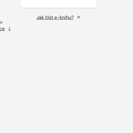
Jak číst e-knihu?
 v
ce