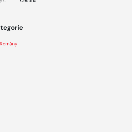
yk:
Čeština
tegorie
Romány