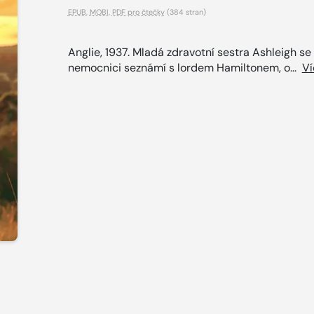
EPUB
,
MOBI
,
PDF pro čtečky
(384 stran)
Anglie, 1937. Mladá zdravotní sestra Ashleigh se
nemocnici seznámí s lordem Hamiltonem, o...
Ví