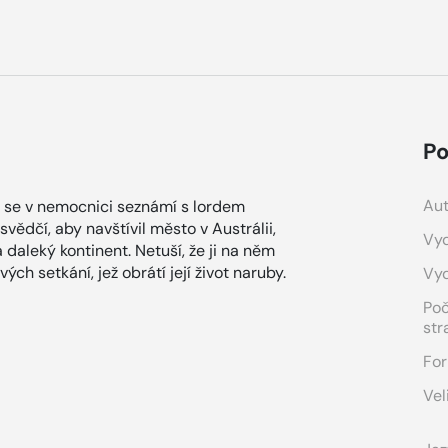
Po
Aut
gh se v nemocnici seznámí s lordem
vědčí, aby navštívil město v Austrálii,
Vyd
 daleký kontinent. Netuší, že ji na něm
ch setkání, jež obrátí její život naruby.
Vy
Po
str
For
Vel