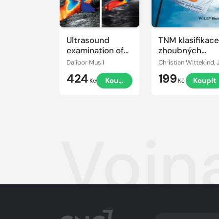
Ultrasound
TNM klasifikace
examination of
zhoubných
the lower limbs
novotvarů
Dalibor Musil
424
199
Koupit
Koupit
Kč
Kč
Vojn