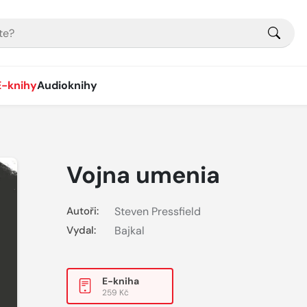
E-knihy
Audioknihy
Vojna umenia
Autoři:
Steven Pressfield
Vydal:
Bajkal
E-kniha
259 Kč