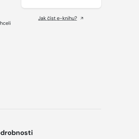
Jak číst e-knihu?
hceli
drobnosti