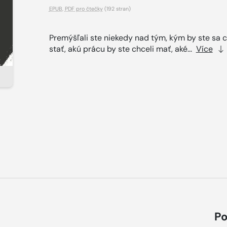
EPUB
,
PDF pro čtečky
(192 stran)
Premýšľali ste niekedy nad tým, kým by ste sa c
stať, akú prácu by ste chceli mať, aké...
Více
Po