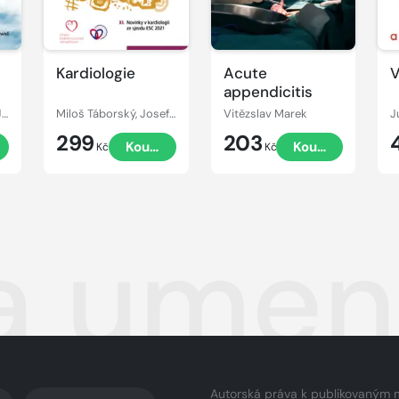
Kardiologie
Acute
V
appendicitis
Christian Wittekind, James D. Brierley, Mary K. Gospodarowicz
Miloš Táborský, Josef Kautzner, Aleš Linhart
Vitězslav Marek
J
299
203
Koupit
Koupit
Kč
Kč
a umen
Autorská práva k publikovaným 