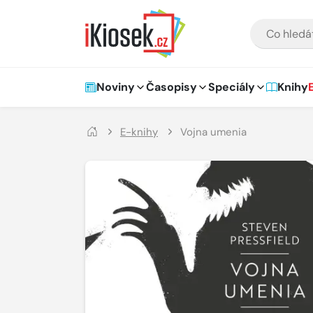
Přejít na hlavní obsah
VYHLEDÁVÁNÍ
Hlavní navigace
Noviny
Časopisy
Speciály
Knihy
E-knihy
Vojna umenia