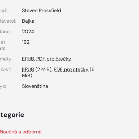
oři:
Steven Pressfield
avatel:
Bajkal
dáno:
2024
čet
192
an:
máty:
EPUB
,
PDF pro čtečky
ikost:
EPUB
(2 MiB),
PDF pro čtečky
(6
MiB)
yk:
Slovenština
tegorie
Naučná a odborná