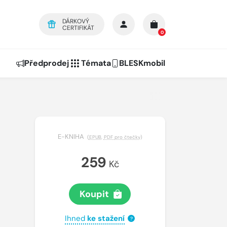
DÁRKOVÝ
CERTIFIKÁT
0
Předprodej
Témata
BLESKmobil
E-KNIHA
(
EPUB
,
PDF pro čtečky
)
259
Kč
Koupit
Ihned
ke stažení
?