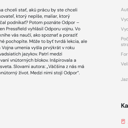
Aut
a chceli stať, akú prácu by ste chceli
sovateľ, ktorý nepíše, maliar, ktorý
Vyd
začal podnikať? Potom poznáte Odpor –
en Pressfield vyhlásil Odporu vojnu. Vo
Vy
knihe vás naučí, ako spoznať a poraziť
Po
hé pochopíte. Môže to byť tvrdá lekcia, ale
str
a Vojna umenia vyšla prvýkrát v roku
adsiatich jazykov. Patrí medzi
For
vaní vnútorných blokov. Inšpirovala a
Vel
o sveta. Slovami autora: „Väčšina z nás má
vnútorný život. Medzi nimi stojí Odpor“.
Jaz
Ka