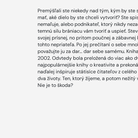
Premýšľali ste niekedy nad tým, kým by ste s
mať, aké dielo by ste chceli vytvoriť? Ste spi
nemaľuje, alebo podnikateľ, ktorý nikdy ne
temnú silu brániacu vám tvoriť a uspieť. Stev
svojej prísnej, no pritom poučnej a zábavnej 
tohto nepriateľa. Po jej prečítaní o sebe mno
považujte ju za dar... dar sebe samému. Knih
2002. Odvtedy bola preložená do viac ako dv
najpopulárnejšie knihy o kreativite a prekoná
naďalej inšpiruje státisíce čitateľov z celéh
dva životy. Ten, ktorý žijeme, a potom nežitý 
Nie je to škoda?