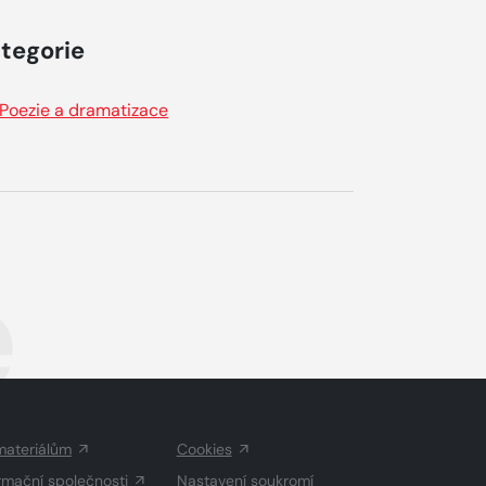
tegorie
Poezie a dramatizace
e
materiálům
Cookies
rmační společnosti
Nastavení soukromí