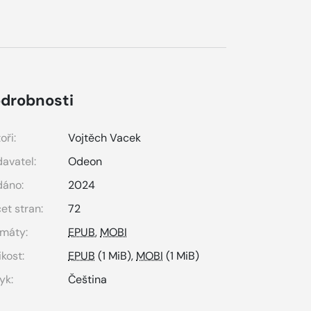
drobnosti
oři:
Vojtěch Vacek
avatel:
Odeon
dáno:
2024
et stran:
72
máty:
EPUB
,
MOBI
ikost:
EPUB
(1 MiB),
MOBI
(1 MiB)
yk:
Čeština