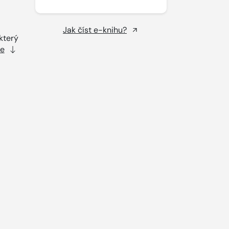
Jak číst e-knihu?
který
ce