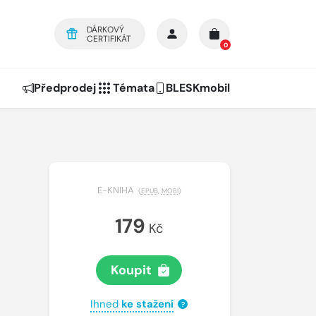
DÁRKOVÝ
CERTIFIKÁT
0
Předprodej
Témata
BLESKmobil
E-KNIHA
(
EPUB
,
MOBI
)
179
Kč
Koupit
Ihned
ke stažení
?