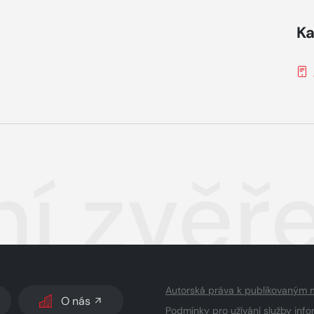
Ka
ní zvěř
Autorská práva k publikovaným 
O nás
Podmínky pro užívání služby info