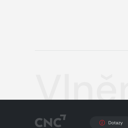
Vlně
Dotazy