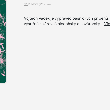
EPUB
,
MOBI
(72 stran)
Vojtěch Vacek je vypravěč básnických příběhů, 
výstižně a zároveň hledačsky a novátorsky...
Ví