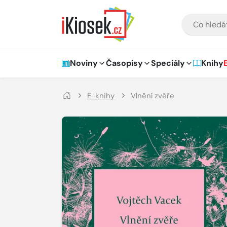
Přejít na hlavní obsah
VYHLEDÁVÁNÍ
Hlavní navigace
Noviny
Časopisy
Speciály
Knihy
E-knihy
Vlnění zvěře