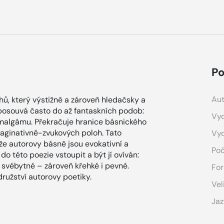
Po
Aut
ů, který výstižně a zároveň hledačsky a
posouvá často do až fantaskních podob:
Vyd
malgámu. Překračuje hranice básnického
maginativně-zvukových poloh. Tato
Vy
e autorovy básně jsou evokativní a
Poč
do této poezie vstoupit a být jí ovíván:
 svébytné – zároveň křehké i pevné.
For
ružství autorovy poetiky.
Vel
Jaz