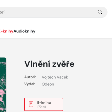
E-knihy
Audioknihy
Vlnění zvěře
Autoři:
Vojtěch Vacek
Vydal:
Odeon
E-kniha
179 Kč