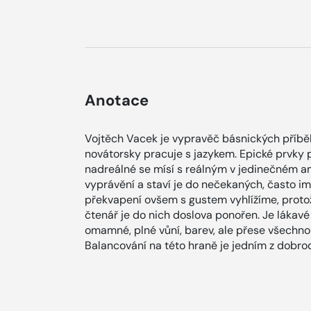
Anotace
Vojtěch Vacek je vypravěč básnických příběh
novátorsky pracuje s jazykem. Epické prvky 
nadreálné se mísí s reálným v jedinečném a
vyprávění a staví je do nečekaných, často i
překvapení ovšem s gustem vyhlížíme, protož
čtenář je do nich doslova ponořen. Je lákavé 
omamné, plné vůní, barev, ale přese všechno
Balancování na této hraně je jedním z dobrod