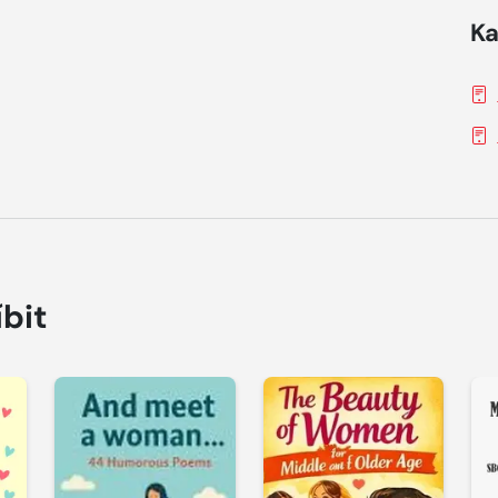
Ka
íbit