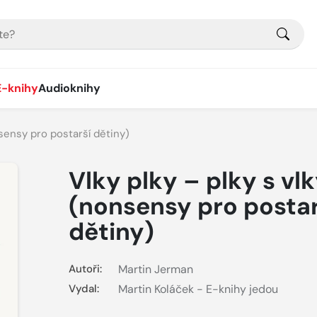
E-knihy
Audioknihy
nsensy pro postarší dětiny)
Vlky plky – plky s vl
(nonsensy pro postar
dětiny)
Autoři:
Martin Jerman
Vydal:
Martin Koláček - E-knihy jedou