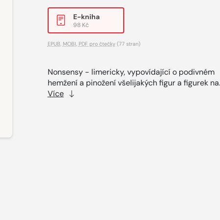
E-kniha
98 Kč
EPUB
,
MOBI
,
PDF pro čtečky
(77 stran)
Nonsensy - limericky, vypovídající o podivném
hemžení a pinožení všelijakých figur a figurek na.
Více