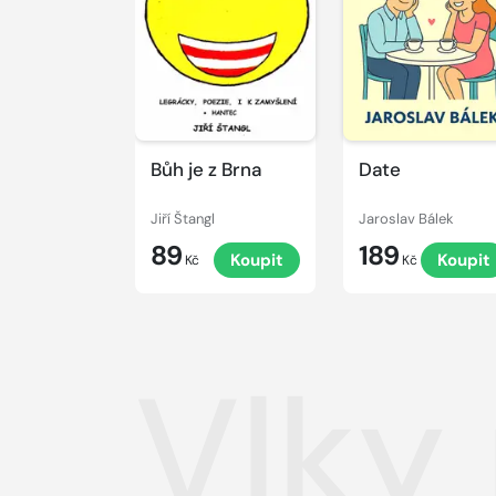
Bůh je z Brna
Date
Jiří Štangl
Jaroslav Bálek
89
189
Koupit
Koupit
Kč
Kč
Vlky 