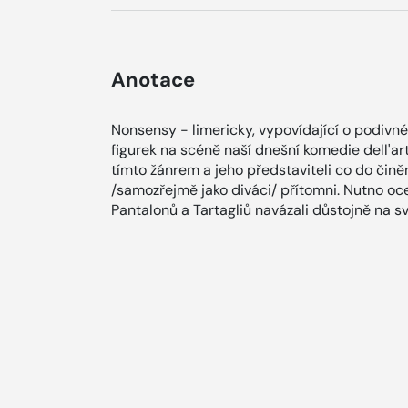
Anotace
Nonsensy - limericky, vypovídající o podivné
figurek na scéně naší dnešní komedie dell'ar
tímto žánrem a jeho představiteli co do čině
/samozřejmě jako diváci/ přítomni. Nutno oce
Pantalonů a Tartagliů navázali důstojně na 