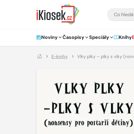
Přejít na hlavní obsah
VYHLEDÁVÁNÍ
Hlavní navigace
Noviny
Časopisy
Speciály
Knihy
E-knihy
Vlky plky – plky s vlky (no