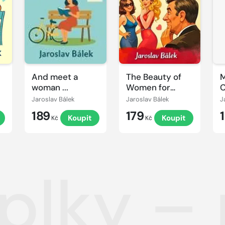
And meet a
The Beauty of
woman ...
Women for
C
Middle Aged
z
Jaroslav Bálek
Jaroslav Bálek
J
and Older Men
S
189
179
Koupit
Koupit
d
Kč
Kč
k
V
plky – 