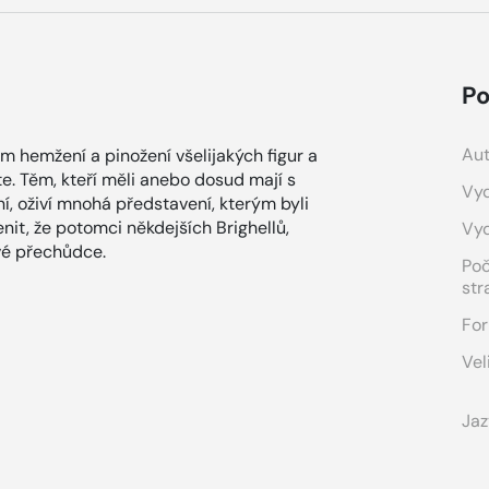
Po
Aut
m hemžení a pinožení všelijakých figur a
te. Těm, kteří měli anebo dosud mají s
Vyd
ní, oživí mnohá představení, kterým byli
nit, že potomci někdejších Brighellů,
Vy
své přechůdce.
Po
str
For
Vel
Jaz