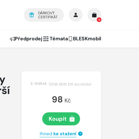
DÁRKOVÝ
CERTIFIKÁT
0
Předprodej
Témata
BLESKmobil
ky
E-KNIHA
(
EPUB
,
MOBI
,
PDF pro čtečky
)
ší
98
Kč
Koupit
Ihned
ke stažení
?