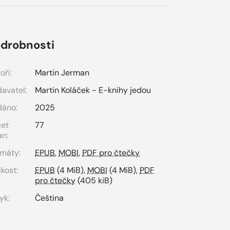
drobnosti
oři:
Martin Jerman
avatel:
Martin Koláček - E-knihy jedou
dáno:
2025
čet
77
an:
máty:
EPUB
,
MOBI
,
PDF pro čtečky
ikost:
EPUB
(4 MiB),
MOBI
(4 MiB),
PDF
pro čtečky
(405 kiB)
yk:
Čeština