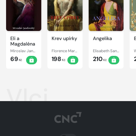
Eli a
Krev upírky
Angelika
Magdaléna
Miroslav Jandovský
Florence Marryat
Elisabeth Sanxay Holding
W
69
198
210
Kč
Kč
Kč
Vlci