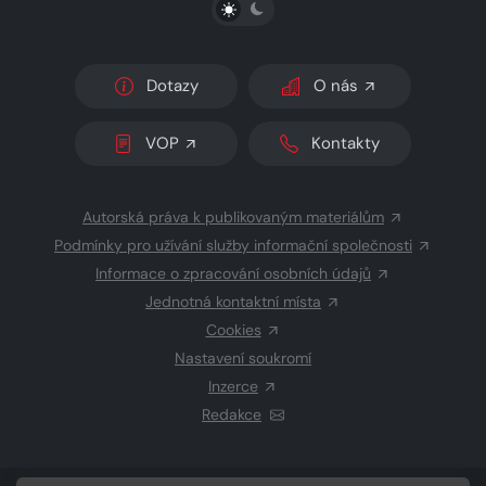
PŘEPNOUT SVĚTLÝ/TMAVÝ REŽIM
Dotazy
O nás
VOP
Kontakty
Autorská práva k publikovaným materiálům
Podmínky pro užívání služby informační společnosti
Informace o zpracování osobních údajů
Jednotná kontaktní místa
Cookies
Nastavení soukromí
Inzerce
Redakce