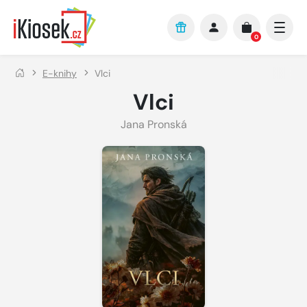
Přejít na hlavní obsah
0
E-knihy
Vlci
Vlci
Jana Pronská