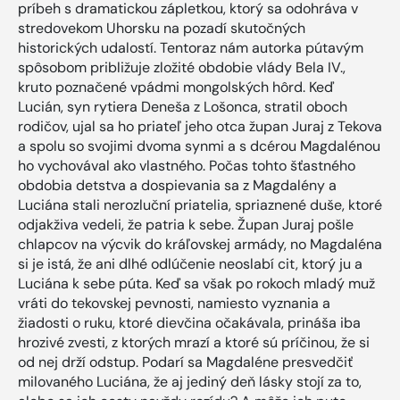
príbeh s dramatickou zápletkou, ktorý sa odohráva v
stredovekom Uhorsku na pozadí skutočných
historických udalostí. Tentoraz nám autorka pútavým
spôsobom približuje zložité obdobie vlády Bela IV.,
kruto poznačené vpádmi mongolských hôrd. Keď
Lucián, syn rytiera Deneša z Lošonca, stratil oboch
rodičov, ujal sa ho priateľ jeho otca župan Juraj z Tekova
a spolu so svojimi dvoma synmi a s dcérou Magdalénou
ho vychovával ako vlastného. Počas tohto šťastného
obdobia detstva a dospievania sa z Magdalény a
Luciána stali nerozluční priatelia, spriaznené duše, ktoré
odjakživa vedeli, že patria k sebe. Župan Juraj pošle
chlapcov na výcvik do kráľovskej armády, no Magdaléna
si je istá, že ani dlhé odlúčenie neoslabí cit, ktorý ju a
Luciána k sebe púta. Keď sa však po rokoch mladý muž
vráti do tekovskej pevnosti, namiesto vyznania a
žiadosti o ruku, ktoré dievčina očakávala, prináša iba
hrozivé zvesti, z ktorých mrazí a ktoré sú príčinou, že si
od nej drží odstup. Podarí sa Magdaléne presvedčiť
milovaného Luciána, že aj jediný deň lásky stojí za to,