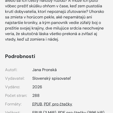
alebo sa ich cesty navždy rozídu? A môže ich puto
vôbec prežiť skúšku ohňom v čase, keď zem pustošia
krutí dobyvatelia, ktorí nepoznajú zľutovanie? Uhorsko
sa zmieta v horúcom pekle, aké nepamätajú ani
najstaršie kroniky, a kým panovník vedie zúfalý boj o
prežitie svojej krajiny, dve milujúce srdcia neochvejne
veria, že skutočná láska všetko prekoná a zvíťazí aj
vtedy, keď už zomiera i nádej.
Podrobnosti
Autoři:
Jana Pronská
Vydavatel:
Slovenský spisovateľ
Vydáno:
2026
Počet stran:
288
Formáty:
EPUB
,
PDF pro čtečky
Velikost:
EPUB
(3 MiB),
PDF pro čtečky
(996 kiB)