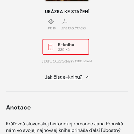
UKÁZKA KE STAŽENÍ
EPUB
PDF PRO ČTEČKY
E-kniha
339 Kč
EPUB
,
PDF pro čtečky
(288 stran)
Jak číst e-knihu?
Anotace
Kráľovná slovenskej historickej romance Jana Pronská
nám vo svojej najnovšej knihe prináša ďalší ľúbostný