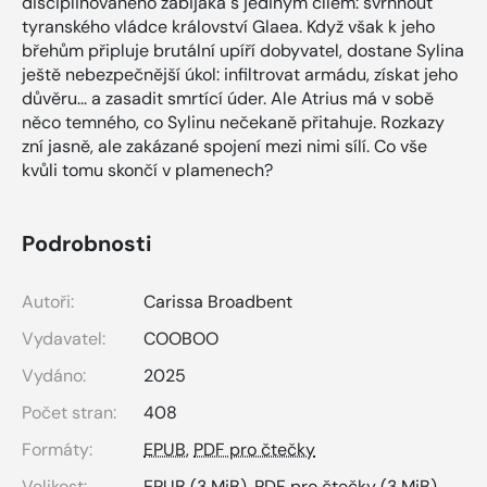
disciplinovaného zabijáka s jediným cílem: svrhnout
tyranského vládce království Glaea. Když však k jeho
břehům připluje brutální upíří dobyvatel, dostane Sylina
ještě nebezpečnější úkol: infiltrovat armádu, získat jeho
důvěru... a zasadit smrtící úder. Ale Atrius má v sobě
něco temného, co Sylinu nečekaně přitahuje. Rozkazy
zní jasně, ale zakázané spojení mezi nimi sílí. Co vše
kvůli tomu skončí v plamenech?
Podrobnosti
Autoři:
Carissa Broadbent
Vydavatel:
COOBOO
Vydáno:
2025
Počet stran:
408
Formáty:
EPUB
,
PDF pro čtečky
Velikost:
EPUB
(3 MiB),
PDF pro čtečky
(3 MiB)