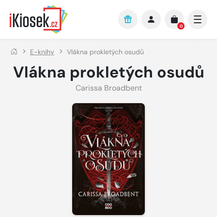
Přejít na hlavní obsah
0
E-knihy
Vlákna prokletých osudů
Vlákna prokletých osudů
Carissa Broadbent