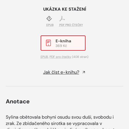
UKÁZKA KE STAŽENÍ
EPUB
PDF PRO ČTEČKY
E-kniha
369 Kč
EPUB
,
PDF pro čtečky
(408 stran)
Jak číst e-knihu?
Anotace
Sylina obětovala bohyni osudu svou duši, svobodu i
zrak. Ze zbídačeného sirotka se vypracovala v