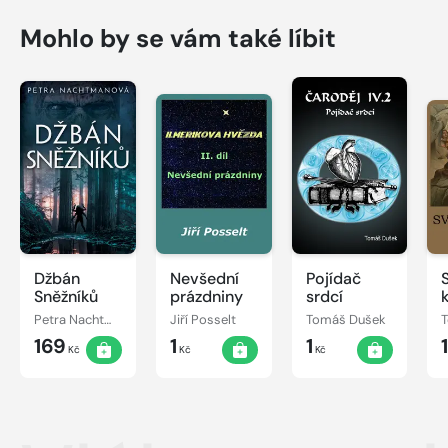
Mohlo by se vám také líbit
Džbán
Nevšední
Pojídač
Sněžníků
prázdniny
srdcí
Petra Nachtmanová
Jiří Posselt
Tomáš Dušek
169
1
1
Kč
Kč
Kč