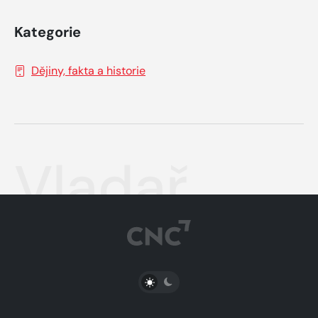
Kategorie
Dějiny, fakta a historie
Vladař
PŘEPNOUT SVĚTLÝ/TMAVÝ REŽIM