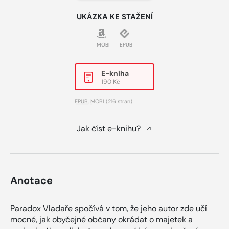
UKÁZKA KE STAŽENÍ
MOBI
EPUB
E-kniha
190 Kč
EPUB
,
MOBI
(216 stran)
Jak číst e-knihu?
Anotace
Paradox Vladaře spočívá v tom, že jeho autor zde učí
mocné, jak obyčejné občany okrádat o majetek a