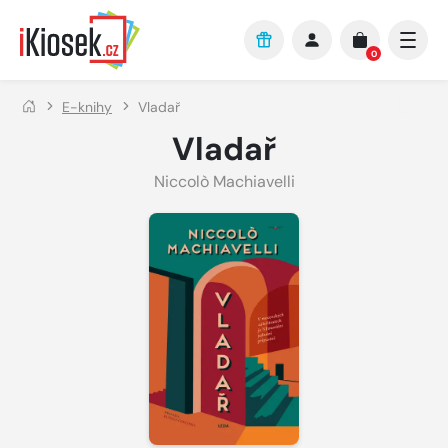
Přejít na hlavní obsah
0
E-knihy
Vladař
Vladař
Niccolò Machiavelli