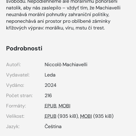
svobodu. Nepodlehněme ale morálnímu pohoršení
natolik, aby nás zaslepilo – vždyť tím, že Machiavelli
neuznává morální pohnutky zahraniční politiky,
neponechává ani prostor pro oblíbené záminky
křížových výprav: morálku, víru, mstu či trest.
Podrobnosti
Autoři:
Niccolò Machiavelli
Vydavatel:
Leda
Vydáno:
2024
Počet stran:
216
Formáty:
EPUB
,
MOBI
Velikost:
EPUB
(935 kiB),
MOBI
(935 kiB)
Jazyk:
Čeština