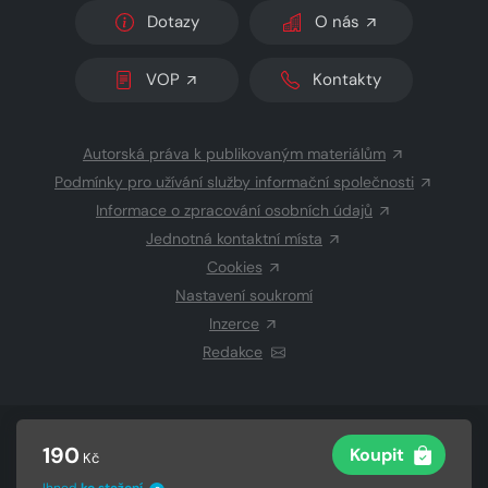
Dotazy
O nás
VOP
Kontakty
Autorská práva k publikovaným materiálům
Podmínky pro užívání služby informační společnosti
Informace o zpracování osobních údajů
Jednotná kontaktní místa
Cookies
Nastavení soukromí
Inzerce
Redakce
© 2026 Copyright
CZECH NEWS CENTER a.s.
a dodavatelé
190
Koupit
Kč
obsahu
Vysázeno
Grand IT s.r.o.