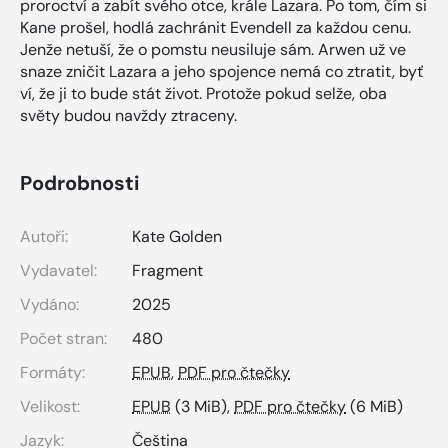
proroctví a zabít svého otce, krále Lazara. Po tom, čím si
Kane prošel, hodlá zachránit Evendell za každou cenu.
Jenže netuší, že o pomstu neusiluje sám. Arwen už ve
snaze zničit Lazara a jeho spojence nemá co ztratit, byť
ví, že ji to bude stát život. Protože pokud selže, oba
světy budou navždy ztraceny.
Podrobnosti
Autoři:
Kate Golden
Vydavatel:
Fragment
Vydáno:
2025
Počet stran:
480
Formáty:
EPUB
,
PDF pro čtečky
Velikost:
EPUB
(3 MiB),
PDF pro čtečky
(6 MiB)
Jazyk:
Čeština