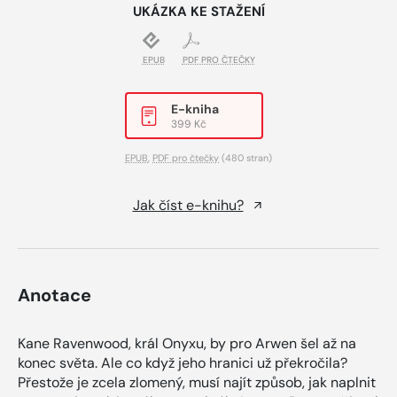
UKÁZKA KE STAŽENÍ
EPUB
PDF PRO ČTEČKY
E-kniha
399 Kč
EPUB
,
PDF pro čtečky
(480 stran)
Jak číst e-knihu?
Anotace
Kane Ravenwood, král Onyxu, by pro Arwen šel až na
konec světa. Ale co když jeho hranici už překročila?
Přestože je zcela zlomený, musí najít způsob, jak naplnit