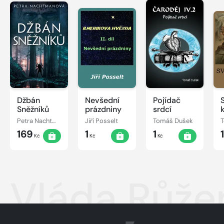
Džbán
Nevšední
Pojídač
Sněžníků
prázdniny
srdcí
Petra Nachtmanová
Jiří Posselt
Tomáš Dušek
169
1
1
Kč
Kč
Kč
Vláda Růže