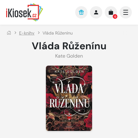
Přejít na hlavní obsah
0
E-knihy
Vláda Růženínu
Vláda Růženínu
Kate Golden