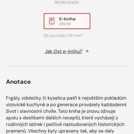
PDF PRO ČTEČKY
E-kniha
239 Kč
PDF pro čtečky
(128 stran)
Jak číst e-knihu?
Anotace
Frgály, vdolečky či kyselica patří k největším pokladům
vizovické kuchyně a po generace provázely každodenní
život i slavnostní chvíle. Tato kniha je znovu oživuje
spolu s desítkami dalších receptů, které vycházejí z
rodinných sbírek i pečlivě nastudovaných historických
pramenů. Všechny byly upraveny tak, aby se daly