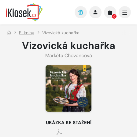
Přejít na hlavní obsah
0
E-knihy
Vizovická kuchařka
Vizovická kuchařka
Markéta Chovancová
UKÁZKA KE STAŽENÍ