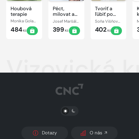
Houbová
Péct,
Tvoriť a
terapie
milovat a
ľúbiť po
žít
celý rok
Monika Golasovská
Josef Maršálek
Soňa Višňovská
484
399
402
Kč
Kč
Kč
Vizovická 
PŘEPNOUT SVĚTLÝ/TMAVÝ REŽIM
Dotazy
O nás