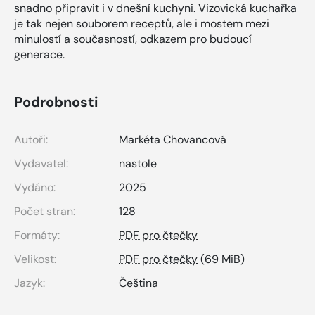
snadno připravit i v dnešní kuchyni. Vizovická kuchařka
je tak nejen souborem receptů, ale i mostem mezi
minulostí a současností, odkazem pro budoucí
generace.
Podrobnosti
Autoři:
Markéta Chovancová
Vydavatel:
nastole
Vydáno:
2025
Počet stran:
128
Formáty:
PDF pro čtečky
Velikost:
PDF pro čtečky
(69 MiB)
Jazyk:
Čeština