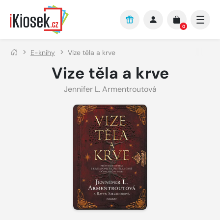
Přejít na hlavní obsah
0
E-knihy
Vize těla a krve
Vize těla a krve
Jennifer L. Armentroutová