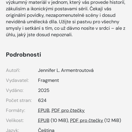
výzkumný materiál v jednom, který vás provede historií,
zákulisím a ikonickými postavami sérií. Čekají vás
originální povídky, nezapomenutelné scény i dosud
neviděná umělecká díla. Užijte si pastvu pro všechny
smysly i setkání s tím, co už dávno nosíte v srdci – ale z
úhlu, jaký jste dosud nepoznali.
Podrobnosti
Autoři:
Jennifer L. Armentroutová
Vydavatel:
Fragment
Vydáno:
2025
Počet stran:
624
Formáty:
EPUB
,
PDF pro čtečky
Velikost:
EPUB
(10 MiB),
PDF pro čtečky
(12 MiB)
Jazyk:
Čeština