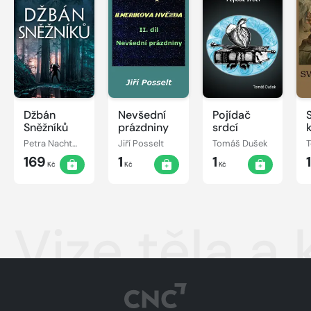
Džbán
Nevšední
Pojídač
Sněžníků
prázdniny
srdcí
Petra Nachtmanová
Jiří Posselt
Tomáš Dušek
169
1
1
Kč
Kč
Kč
Vize těla a 