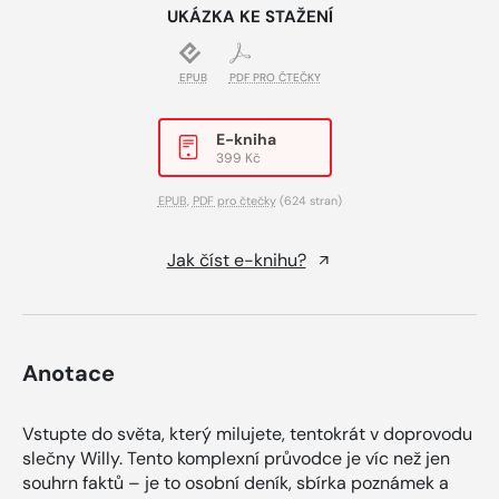
UKÁZKA KE STAŽENÍ
EPUB
PDF PRO ČTEČKY
E-kniha
399 Kč
EPUB
,
PDF pro čtečky
(624 stran)
Jak číst e-knihu?
Anotace
Vstupte do světa, který milujete, tentokrát v doprovodu
slečny Willy. Tento komplexní průvodce je víc než jen
souhrn faktů – je to osobní deník, sbírka poznámek a