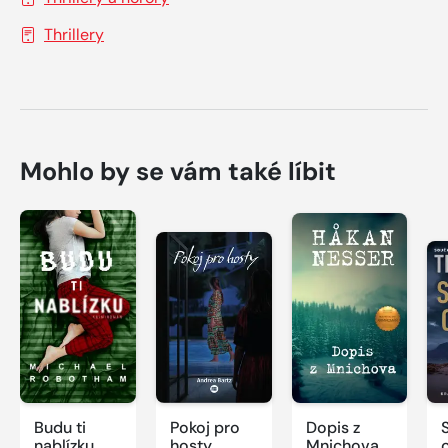
Thrillery
Mohlo by se vám také líbit
Budu ti
Pokoj pro
Dopis z
nablízku
hosty
Mnichova