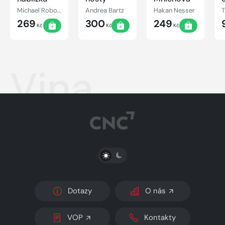
Michael Robotham
Andrea Bartz
Hakan Nesser
269
300
249
Kč
Kč
Kč
Vina
PŘEPNOUT SVĚTLÝ/TMAVÝ REŽIM
Dotazy
O nás
VOP
Kontakty