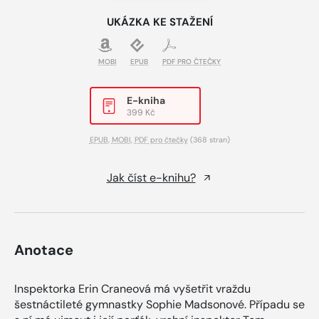
UKÁZKA KE STAŽENÍ
MOBI
EPUB
PDF PRO ČTEČKY
E-kniha
399 Kč
EPUB
,
MOBI
,
PDF pro čtečky
(368 stran)
Jak číst e-knihu?
Anotace
Inspektorka Erin Craneová má vyšetřit vraždu
šestnáctileté gymnastky Sophie Madsonové. Případu se