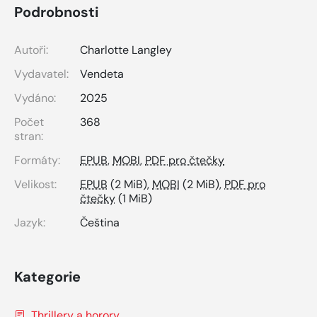
Podrobnosti
Autoři:
Charlotte Langley
Vydavatel:
Vendeta
Vydáno:
2025
Počet
368
stran:
Formáty:
EPUB
,
MOBI
,
PDF pro čtečky
Velikost:
EPUB
(2 MiB),
MOBI
(2 MiB),
PDF pro
čtečky
(1 MiB)
Jazyk:
Čeština
Kategorie
Thrillery a horory