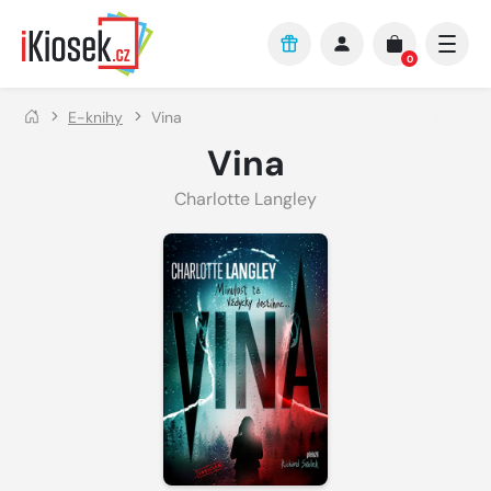
Přejít na hlavní obsah
0
E-knihy
Vina
Vina
Charlotte Langley