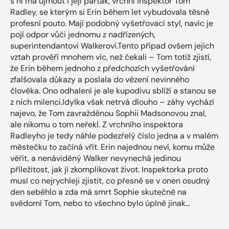
s ní má ujmout i její parťák, vrchní inspektor Tom
Radley, se kterým si Erin během let vybudovala těsné
profesní pouto. Mají podobný vyšetřovací styl, navíc je
pojí odpor vůči jednomu z nadřízených,
superintendantovi Walkerovi.Tento případ ovšem jejich
vztah prověří mnohem víc, než čekali – Tom totiž zjistí,
že Erin během jednoho z předchozích vyšetřování
zfalšovala důkazy a poslala do vězení nevinného
člověka. Ono odhalení je ale kupodivu sblíží a stanou se
z nich milenci.Idylka však netrvá dlouho – záhy vychází
najevo, že Tom zavražděnou Sophii Madsonovou znal,
ale nikomu o tom neřekl. Z vrchního inspektora
Radleyho je tedy náhle podezřelý číslo jedna a v malém
městečku to začíná vřít. Erin najednou neví, komu může
věřit, a nenáviděný Walker nevynechá jedinou
příležitost, jak jí zkomplikovat život. Inspektorka proto
musí co nejrychleji zjistit, co přesně se v onen osudný
den seběhlo a zda má smrt Sophie skutečně na
svědomí Tom, nebo to všechno bylo úplně jinak…