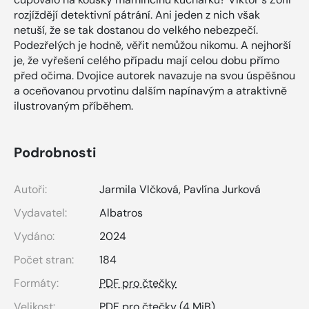
rozjíždějí detektivní pátrání. Ani jeden z nich však
netuší, že se tak dostanou do velkého nebezpečí.
Podezřelých je hodně, věřit nemůžou nikomu. A nejhorší
je, že vyřešení celého případu mají celou dobu přímo
před očima. Dvojice autorek navazuje na svou úspěšnou
a oceňovanou prvotinu dalším napínavým a atraktivně
ilustrovaným příběhem.
Podrobnosti
Autoři:
Jarmila Vlčková
,
Pavlína Jurková
Vydavatel:
Albatros
Vydáno:
2024
Počet stran:
184
Formáty:
PDF pro čtečky
Velikost:
PDF pro čtečky
(4 MiB)