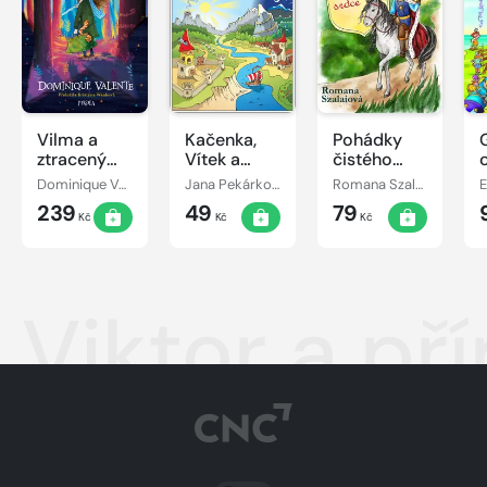
Vilma a
Kačenka,
Pohádky
ztracený
Vítek a
čistého
den
jejich
srdce
Dominique Valente
Jana Pekárková
Romana Szalaiová
E
pohádkové
239
49
79
dobrodružství
Kč
Kč
Kč
Viktor a př