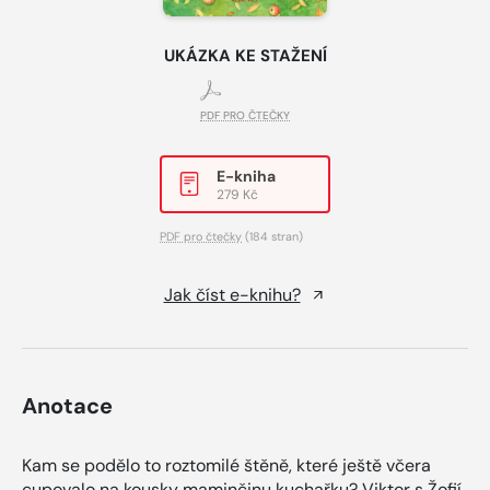
UKÁZKA KE STAŽENÍ
PDF PRO ČTEČKY
E-kniha
279 Kč
PDF pro čtečky
(184 stran)
Jak číst e-knihu?
Anotace
Kam se podělo to roztomilé štěně, které ještě včera
cupovalo na kousky maminčinu kuchařku? Viktor s Žofií