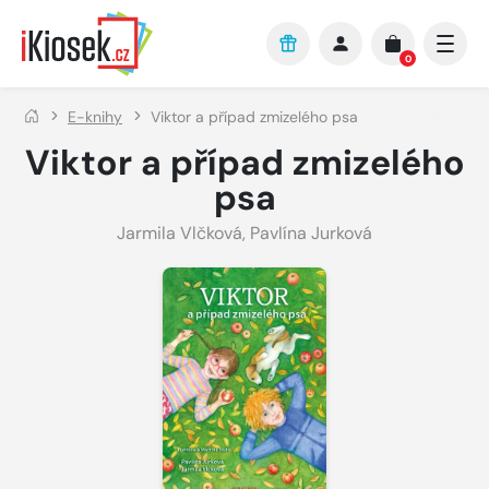
Přejít na hlavní obsah
0
E-knihy
Viktor a případ zmizelého psa
Viktor a případ zmizelého
psa
Jarmila Vlčková
,
Pavlína Jurková