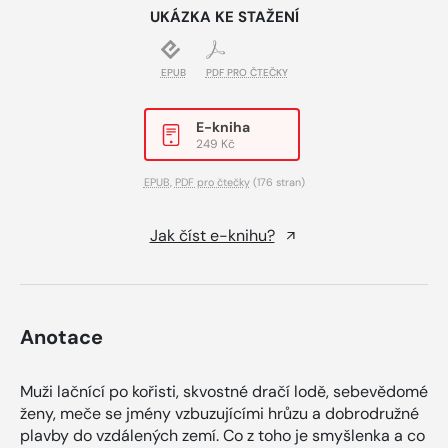
UKÁZKA KE STAŽENÍ
EPUB
PDF PRO ČTEČKY
E-kniha
249 Kč
EPUB
,
PDF pro čtečky
(176 stran)
Jak číst e-knihu?
Anotace
Muži lačnící po kořisti, skvostné dračí lodě, sebevědomé
ženy, meče se jmény vzbuzujícími hrůzu a dobrodružné
plavby do vzdálených zemí. Co z toho je smyšlenka a co