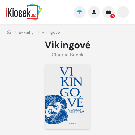
Přejít na hlavní obsah
0
E-knihy
Vikingové
Vikingové
Claudia Banck