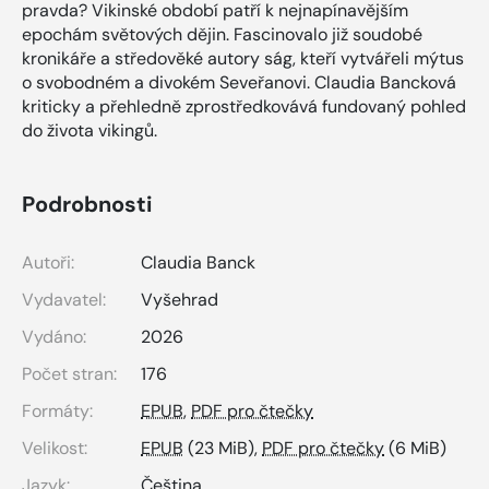
pravda? Vikinské období patří k nejnapínavějším
epochám světových dějin. Fascinovalo již soudobé
kronikáře a středověké autory ság, kteří vytvářeli mýtus
o svobodném a divokém Seveřanovi. Claudia Bancková
kriticky a přehledně zprostředkovává fundovaný pohled
do života vikingů.
Podrobnosti
Autoři:
Claudia Banck
Vydavatel:
Vyšehrad
Vydáno:
2026
Počet stran:
176
Formáty:
EPUB
,
PDF pro čtečky
Velikost:
EPUB
(23 MiB),
PDF pro čtečky
(6 MiB)
Jazyk:
Čeština