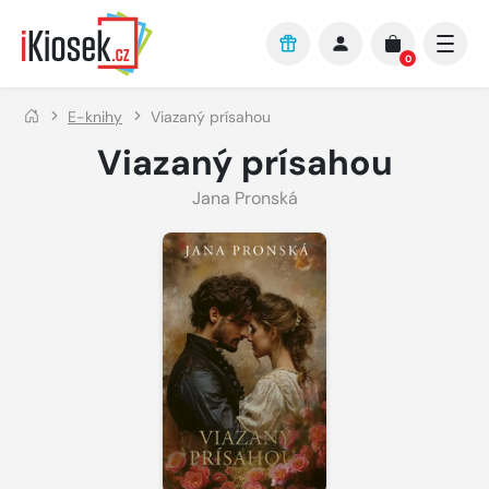
Přejít na hlavní obsah
0
E-knihy
Viazaný prísahou
Viazaný prísahou
Jana Pronská