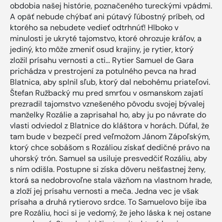
obdobia našej histórie, poznačeného tureckými vpádmi.
A opäť nebude chýbať ani pútavý ľúbostný príbeh, od
ktorého sa nebudete vedieť odtrhnúť! Hlboko v
minulosti je ukryté tajomstvo, ktoré ohrozuje kráľov, a
jediný, kto môže zmeniť osud krajiny, je rytier, ktorý
zložil prísahu vernosti a cti... Rytier Samuel de Gara
prichádza v prestrojení za potulného pevca na hrad
Blatnica, aby splnil sľub, ktorý dal nebohému priateľovi.
Štefan Ružbacký mu pred smrťou v osmanskom zajatí
prezradil tajomstvo vznešeného pôvodu svojej bývalej
manželky Rozálie a zaprisahal ho, aby ju po návrate do
vlasti odviedol z Blatnice do kláštora v horách. Dúfal, že
tam bude v bezpečí pred veľmožom Jánom Zápoľským,
ktorý chce sobášom s Rozáliou získať dedičné právo na
uhorský trón. Samuel sa usiluje presvedčiť Rozáliu, aby
s ním odišla. Postupne si získa dôveru nešťastnej ženy,
ktorá sa nedobrovoľne stala väzňom na vlastnom hrade,
a zloží jej prísahu vernosti a meča. Jedna vec je však
prísaha a druhá rytierovo srdce. To Samuelovo bije iba
pre Rozáliu, hoci si je vedomý, že jeho láska k nej ostane