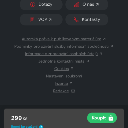
Dotazy
O nás
VOP
Kontakty
Autorská práva k publikovaným materiálům
Podmínky pro užívání služby informační společnosti
Informace o zpracování osobních údajů
Jednotná kontaktní místa
Cookies
Nastavení soukromí
Inzerce
Redakce
© 2026 Copyright
CZECH NEWS CENTER a.s.
a dodavatelé
299
Koupit
Kč
obsahu
Vysázeno
Grand IT s.r.o.
Ihned
ke stažení
?