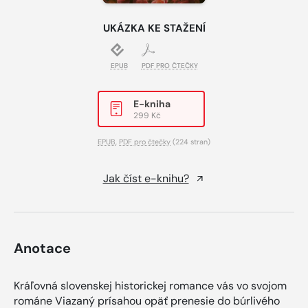
UKÁZKA KE STAŽENÍ
EPUB
PDF PRO ČTEČKY
E-kniha
299 Kč
EPUB
,
PDF pro čtečky
(224 stran)
Jak číst e-knihu?
Anotace
Kráľovná slovenskej historickej romance vás vo svojom
románe Viazaný prísahou opäť prenesie do búrlivého