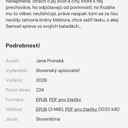
nenaplnená. Strach o jej život a city, ktoré k nej
prechováva, ho odpútavajú od povinností, no Rozália
mu to vôbec neuľahčuje, práve naopak: kým sa za ňou
navždy zatvoria brány kláštora, chce zažiť lásku, o akej
Samuel spieva vo svojich baladách...
Podrobnosti
Autoři:
Jana Pronská
Vydavatel:
Slovenský spisovateľ
Vydáno:
2026
Počet stran:
224
Formáty:
EPUB
,
PDF pro čtečky
Velikost:
EPUB
(3 MiB),
PDF pro čtečky
(1020 kiB)
Jazyk:
Slovenština