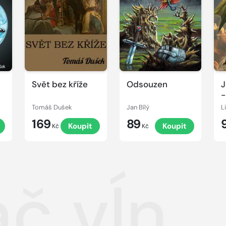
Svět bez kříže
Odsouzen
J
-
Tomáš Dušek
Jan Bílý
L
169
89
Koupit
Koupit
Kč
Kč
ač vĺn