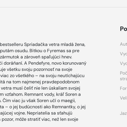
Po
Aut
estselleru Spriadačka vetra mladá žena,
putám osudu. Bitkou o Fyremas sa pre
Vyd
zármutok a zároveň spaľujúci hnev.
vi či doráňaní. A Pendefyre, novo korunovaný
Vy
ďuje všetku svoju pozornosť na svoje
Po
viac zo všetkého – na svoju neutíchajúcu
str
citá na tom najmenej pravdepodobnom
vetra musí čeliť nie len úskaliam svojej
For
ým vzťahom. Remnant vody, kráľ Soren a
Vel
. Čím viac ju však Soren učí o maegii,
ota – o jej budúcnosti ako Remnantky, o jej
ajúcej vojne. Nepriatelia sa sťahujú
Jaz
 pozor, môže stratiť viac, než len svoje