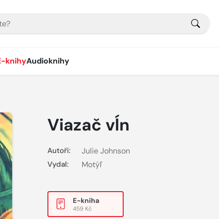
E-knihy
Audioknihy
Viazač vĺn
Autoři:
Julie Johnson
Vydal:
Motýľ
E-kniha
459 Kč