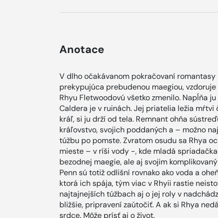
Anotace
V dlho očakávanom pokračovaní romantasy b
prekypujúca prebudenou maegiou, vzdoruje 
Rhyu Fletwoodovú všetko zmenilo. Napĺňa ju 
Caldera je v ruinách. Jej priatelia ležia mŕt
kráľ, si ju drží od tela. Remnant ohňa sústre
kráľovstvo, svojich poddaných a – možno naj
túžbu po pomste. Zvratom osudu sa Rhya o
mieste – v ríši vody -, kde mladá spriadačka 
bezodnej maegie, ale aj svojim komplikovan
Penn sú totiž odlišní rovnako ako voda a oheň
ktorá ich spája, tým viac v Rhyii rastie neist
najtajnejších túžbach aj o jej roly v nadchádz
bližšie, pripravení zaútočiť. A ak si Rhya nedá
srdce. Môže prísť aj o život.