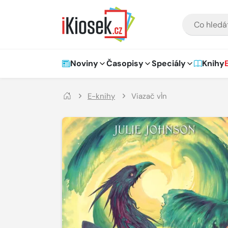
Přejít na hlavní obsah
VYHLEDÁVÁNÍ
Hlavní navigace
Noviny
Časopisy
Speciály
Knihy
E-knihy
Viazač vĺn