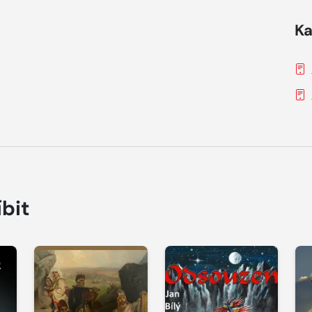
Ka
íbit