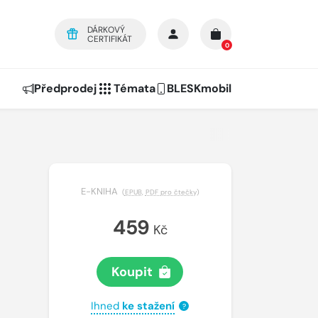
DÁRKOVÝ
CERTIFIKÁT
0
Předprodej
Témata
BLESKmobil
E-KNIHA
(
EPUB
,
PDF pro čtečky
)
459
Kč
Koupit
Ihned
ke stažení
?