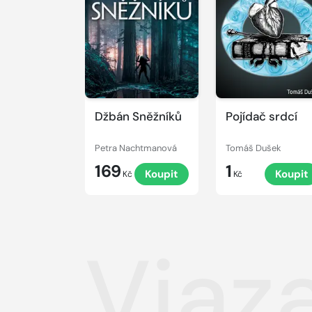
Džbán Sněžníků
Pojídač srdcí
Petra Nachtmanová
Tomáš Dušek
169
1
Koupit
Koupit
Kč
Kč
Viaz