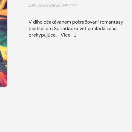
EPUB
,
PDF pro čtečky
(540 stran)
V dlho očakávanom pokračovaní romantasy
bestselleru Spriadačka vetra mladá žena,
prekypujúca...
Více