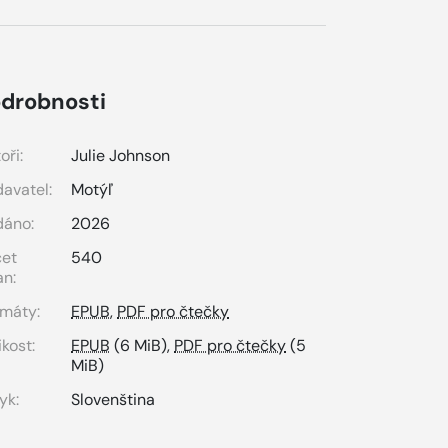
drobnosti
oři:
Julie Johnson
avatel:
Motýľ
dáno:
2026
čet
540
an:
máty:
EPUB
,
PDF pro čtečky
ikost:
EPUB
(6 MiB),
PDF pro čtečky
(5
MiB)
yk:
Slovenština