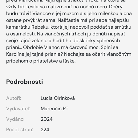
vždy tak tešila sa mali zmeniť na nočnú moru. Dcéry
budú tráviť Vianoce s jej mužom a s jeho milenkou a ona
ostane prvýkrát sama. Našťastie má pri sebe najlepšiu
kamarátku Rebeku, ktorá jej nedovolí poddať sa smútku
a osamelosti. Na vianočných trhoch ju donúti napísať
svoje tajné želanie a hodiť ho do skrinky splnených
prianí... Obdobie Vianoc má čarovnú moc. Splní sa
Karolíne jej tajné prianie? Nechajte sa očariť vianočným
príbehom o priateľstve a láske.
Podrobnosti
Autoři:
Lucia Olrinková
Vydavatel:
Marenčin PT
Vydáno:
2024
Počet stran:
224