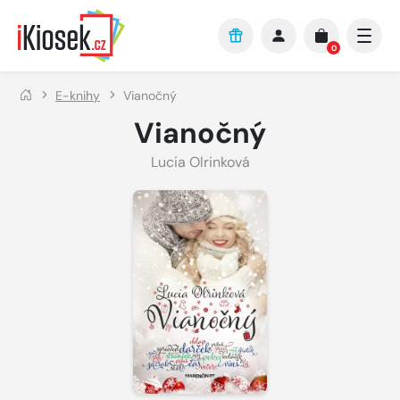
Přejít na hlavní obsah
0
E-knihy
Vianočný
Vianočný
Lucia Olrinková