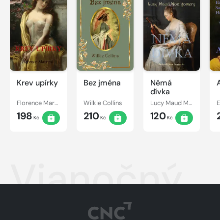
Krev upírky
Bez jména
Němá
dívka
Florence Marryat
Wilkie Collins
Lucy Maud Montgomery
198
210
120
Kč
Kč
Kč
Vianočný