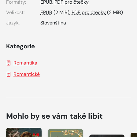
Formáty:
EPUB
,
PDF pro čtečky
Velikost:
EPUB
(2 MiB),
PDF pro čtečky
(2 MiB)
Jazyk:
Slovenština
Kategorie
Romantika
Romantické
Mohlo by se vám také líbit