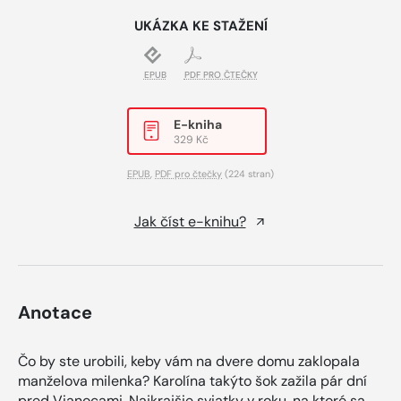
UKÁZKA KE STAŽENÍ
EPUB
PDF PRO ČTEČKY
E-kniha
329 Kč
EPUB
,
PDF pro čtečky
(224 stran)
Jak číst e-knihu?
Anotace
Čo by ste urobili, keby vám na dvere domu zaklopala
manželova milenka? Karolína takýto šok zažila pár dní
pred Vianocami. Najkrajšie sviatky v roku, na ktoré sa