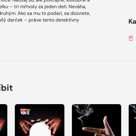
lku – tri mŕtvoly za jeden deň. Neváha,
druhým. Ako sa mu to podarí, sa dozviete,
ilý darček – práve tento detektívny
Ka
íbit