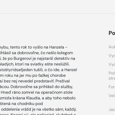
Po
Aut
hybu, tento rok to vyšlo na Hanzela -
rihlásil sa dobrovoľne, čo nešlo kolegom
Vyd
, že po Burgerovi je najstarší detektív na
dých, ktorí na sviatky ešte neslúžili.
Vy
toštyridsaťjeden tušili, o čo ide, a Hanzel
Po
tom roku na jar mu po ťažkej chorobe
str
i bez nej nevedel predstaviť. Prežíval
rácou. Dobrovoľne sa prihlásil do služby,
For
sa. Hneď ráno zomrel na operačnom stole
Vel
 zmizla krásna Klaudia, a aby toho nebolo
leštená na chodníku pod
ddelenia vrážd je na všetko sám, každý,
Jaz
oce. Naozaj sú, ale policajné, služobné a