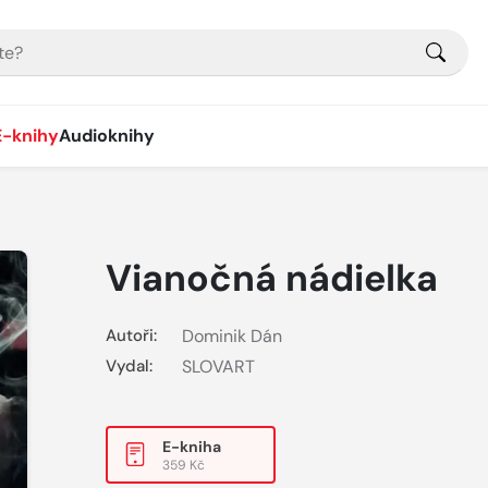
E-knihy
Audioknihy
Vianočná nádielka
Autoři:
Dominik Dán
Vydal:
SLOVART
E-kniha
359 Kč