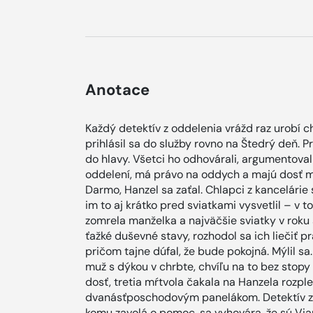
Anotace
Každý detektív z oddelenia vrážd raz urobí c
prihlásil sa do služby rovno na Štedrý deň. P
do hlavy. Všetci ho odhovárali, argumentovali
oddelení, má právo na oddych a majú dosť mla
Darmo, Hanzel sa zaťal. Chlapci z kancelárie s
im to aj krátko pred sviatkami vysvetlil – v 
zomrela manželka a najväčšie sviatky v roku s
ťažké duševné stavy, rozhodol sa ich liečiť p
pričom tajne dúfal, že bude pokojná. Mýlil 
muž s dýkou v chrbte, chvíľu na to bez stopy
dosť, tretia mŕtvola čakala na Hanzela rozp
dvanásťposchodovým panelákom. Detektív z o
komu zavolá o pomoc, sa vyhovára, že sú Vian