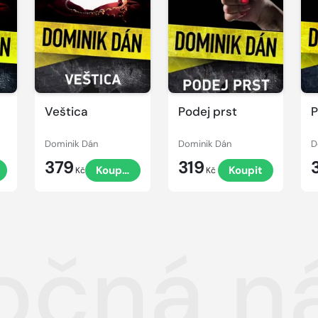
Veštica
Podej prst
P
Dominik Dán
Dominik Dán
D
379
319
Koupit
Koupit
Kč
Kč
očná n