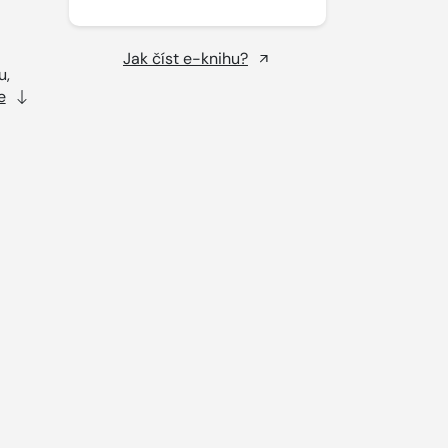
Jak číst e-knihu?
u,
e