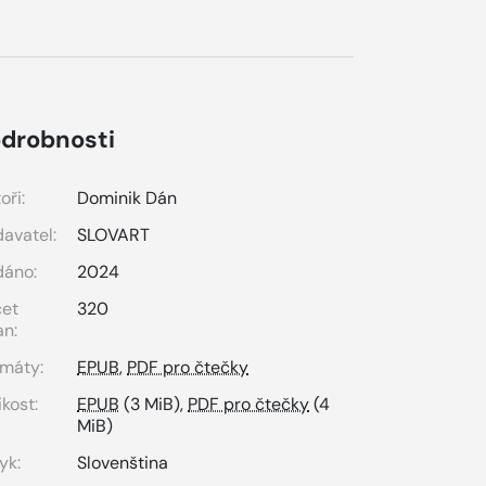
drobnosti
oři:
Dominik Dán
avatel:
SLOVART
dáno:
2024
čet
320
an:
máty:
EPUB
,
PDF pro čtečky
ikost:
EPUB
(3 MiB),
PDF pro čtečky
(4
MiB)
yk:
Slovenština