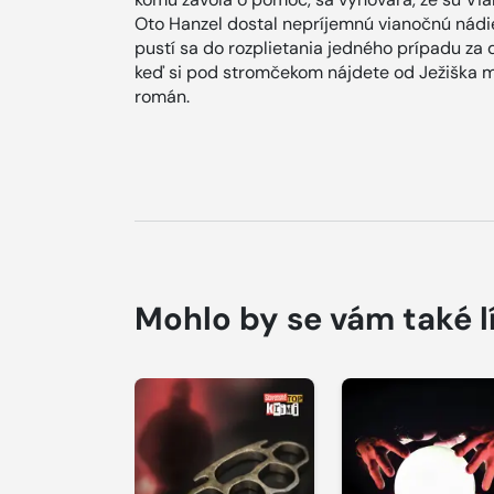
Oto Hanzel dostal nepríjemnú vianočnú nádie
pustí sa do rozplietania jedného prípadu za 
keď si pod stromčekom nájdete od Ježiška m
román.
Mohlo by se vám také l