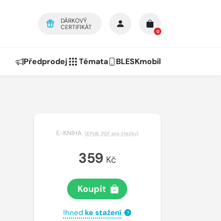
DÁRKOVÝ
CERTIFIKÁT
0
Předprodej
Témata
BLESKmobil
E-KNIHA
(
EPUB
,
PDF pro čtečky
)
359
Kč
Koupit
Ihned
ke stažení
?