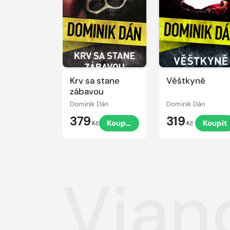
Krv sa stane
Věštkyně
zábavou
Dominik Dán
Dominik Dán
379
319
Koupit
Koupit
Kč
Kč
Vian