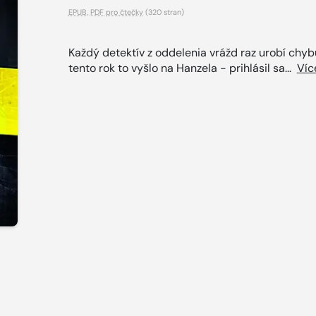
EPUB
,
PDF pro čtečky
(320 stran)
Každý detektív z oddelenia vrážd raz urobí chyb
tento rok to vyšlo na Hanzela - prihlásil sa...
Víc