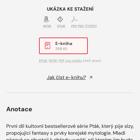
UKÁZKA KE STAŽENÍ
MOBI
EPUB
PDF PRO ČTEČKY
E-kniha
359 Kč
EPUB
,
MOBI
,
PDF pro čtečky
(445 stran)
Jak číst e-knihu?
Anotace
První díl kultovní bestsellerové série Pták, který pije slzy,
propojující fantasy s prvky korejské mytologie. Mladí
nágové se chystají k obřadu vynětí, při kterém jim bude