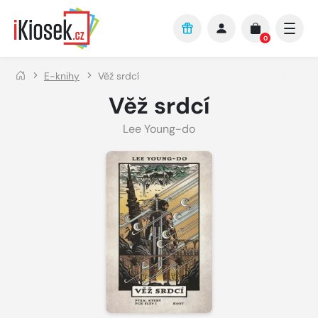
Přejít na hlavní obsah
0
E-knihy
Věž srdcí
Věž srdcí
Lee Young-do