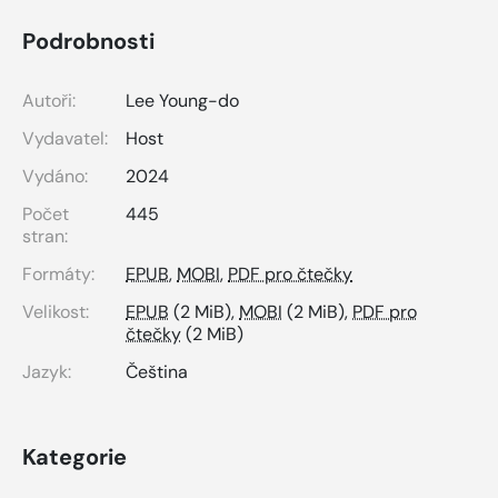
Podrobnosti
Autoři:
Lee Young-do
Vydavatel:
Host
Vydáno:
2024
Počet
445
stran:
Formáty:
EPUB
,
MOBI
,
PDF pro čtečky
Velikost:
EPUB
(2 MiB),
MOBI
(2 MiB),
PDF pro
čtečky
(2 MiB)
Jazyk:
Čeština
Kategorie