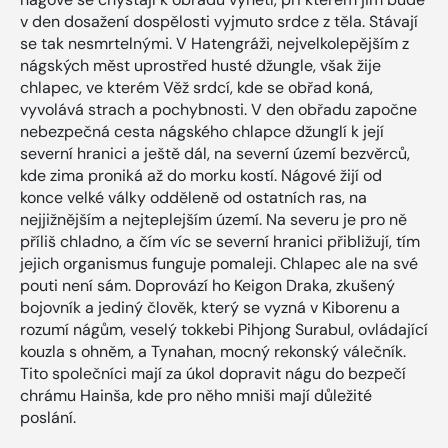
v den dosažení dospělosti vyjmuto srdce z těla. Stávají
se tak nesmrtelnými. V Hatengráži, nejvelkolepějším z
nágských měst uprostřed husté džungle, však žije
chlapec, ve kterém Věž srdcí, kde se obřad koná,
vyvolává strach a pochybnosti. V den obřadu započne
nebezpečná cesta nágského chlapce džunglí k její
severní hranici a ještě dál, na severní území bezvěrců,
kde zima proniká až do morku kostí. Nágové žijí od
konce velké války odděleně od ostatních ras, na
nejjižnějším a nejteplejším území. Na severu je pro ně
příliš chladno, a čím víc se severní hranici přibližují, tím
jejich organismus funguje pomaleji. Chlapec ale na své
pouti není sám. Doprovází ho Keigon Draka, zkušený
bojovník a jediný člověk, který se vyzná v Kiborenu a
rozumí nágům, veselý tokkebi Pihjong Surabul, ovládající
kouzla s ohněm, a Tynahan, mocný rekonský válečník.
Tito společníci mají za úkol dopravit nágu do bezpečí
chrámu Hainša, kde pro něho mniši mají důležité
poslání.