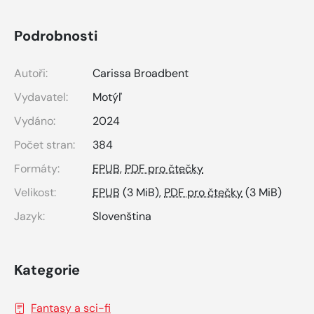
Podrobnosti
Autoři:
Carissa Broadbent
Vydavatel:
Motýľ
Vydáno:
2024
Počet stran:
384
Formáty:
EPUB
,
PDF pro čtečky
Velikost:
EPUB
(3 MiB),
PDF pro čtečky
(3 MiB)
Jazyk:
Slovenština
Kategorie
Fantasy a sci-fi