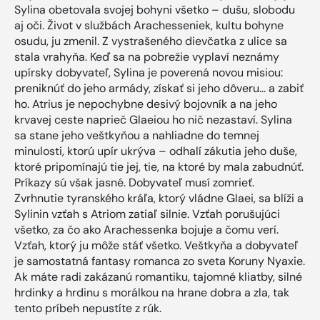
Sylina obetovala svojej bohyni všetko – dušu, slobodu
aj oči. Život v službách Arachesseniek, kultu bohyne
osudu, ju zmenil. Z vystrašeného dievčatka z ulice sa
stala vrahyňa. Keď sa na pobrežie vyplaví neznámy
upírsky dobyvateľ, Sylina je poverená novou misiou:
preniknúť do jeho armády, získať si jeho dôveru... a zabiť
ho. Atrius je nepochybne desivý bojovník a na jeho
krvavej ceste naprieč Glaeiou ho nič nezastaví. Sylina
sa stane jeho veštkyňou a nahliadne do temnej
minulosti, ktorú upír ukrýva – odhalí zákutia jeho duše,
ktoré pripomínajú tie jej, tie, na ktoré by mala zabudnúť.
Príkazy sú však jasné. Dobyvateľ musí zomrieť.
Zvrhnutie tyranského kráľa, ktorý vládne Glaei, sa blíži a
Sylinin vzťah s Atriom zatiaľ silnie. Vzťah porušujúci
všetko, za čo ako Arachessenka bojuje a čomu verí.
Vzťah, ktorý ju môže stáť všetko. Veštkyňa a dobyvateľ
je samostatná fantasy romanca zo sveta Koruny Nyaxie.
Ak máte radi zakázanú romantiku, tajomné kliatby, silné
hrdinky a hrdinu s morálkou na hrane dobra a zla, tak
tento príbeh nepustíte z rúk.