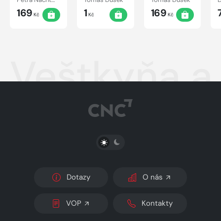
169
1
169
Kč
Kč
Kč
Veštkyňa a
PŘEPNOUT SVĚTLÝ/TMAVÝ REŽIM
Dotazy
O nás
VOP
Kontakty