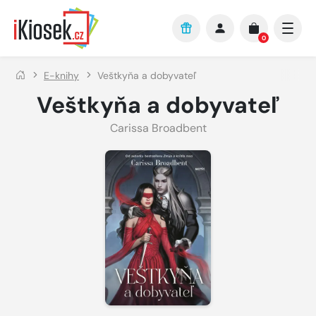
Přejít na hlavní obsah
0
E-knihy
Veštkyňa a dobyvateľ
Veštkyňa a dobyvateľ
Carissa Broadbent