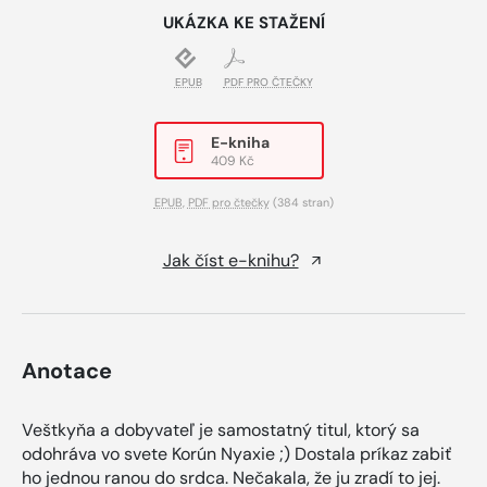
UKÁZKA KE STAŽENÍ
EPUB
PDF PRO ČTEČKY
E-kniha
409 Kč
EPUB
,
PDF pro čtečky
(384 stran)
Jak číst e-knihu?
Anotace
Veštkyňa a dobyvateľ je samostatný titul, ktorý sa
odohráva vo svete Korún Nyaxie ;) Dostala príkaz zabiť
ho jednou ranou do srdca. Nečakala, že ju zradí to jej.