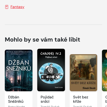
Fantasy
Mohlo by se vám také líbit
Džbán
Pojídač
Svět bez
Sněžníků
srdcí
kříže
Petra Nachtmanová
Tomáš Dušek
Tomáš Dušek
D