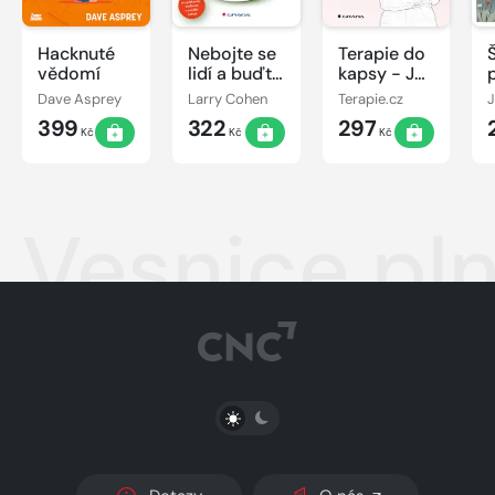
Hacknuté
Nebojte se
Terapie do
vědomí
lidí a buďte
kapsy - Jak
sami sebou
se vyznat
Dave Asprey
Larry Cohen
Terapie.cz
ve vztazích
399
322
297
i sám v
Kč
Kč
Kč
sobě
Vesnice pl
PŘEPNOUT SVĚTLÝ/TMAVÝ REŽIM