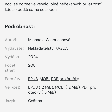
noci se ocitne ve vesnici plné nečekaných příležitostí,
kde se potká sama se sebou.
Podrobnosti
Autoři:
Michaela Wiebuschová
Vydavatel:
Nakladatelství KAZDA
Vydáno:
2024
Počet
208
stran:
Formáty:
EPUB
,
MOBI
,
PDF pro čtečky
Velikost:
EPUB
(12 MiB),
MOBI
(12 MiB),
PDF pro
čtečky
(13 MiB)
Jazyk:
Čeština