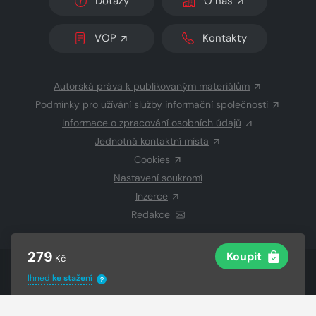
Dotazy
O nás
VOP
Kontakty
Autorská práva k publikovaným materiálům
Podmínky pro užívání služby informační společnosti
Informace o zpracování osobních údajů
Jednotná kontaktní místa
Cookies
Nastavení soukromí
Inzerce
Redakce
279
Koupit
Kč
© 2026 Copyright
CZECH NEWS CENTER a.s.
a dodavatelé
Ihned
ke stažení
?
obsahu
Vysázeno
Grand IT s.r.o.