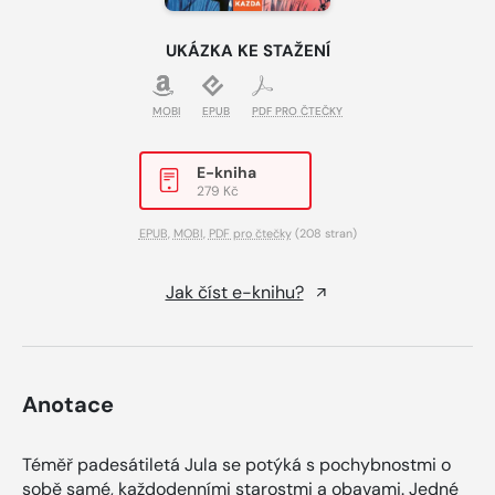
UKÁZKA KE STAŽENÍ
MOBI
EPUB
PDF PRO ČTEČKY
E-kniha
279 Kč
EPUB
,
MOBI
,
PDF pro čtečky
(208 stran)
Jak číst e-knihu?
Anotace
Téměř padesátiletá Jula se potýká s pochybnostmi o
sobě samé, každodenními starostmi a obavami. Jedné