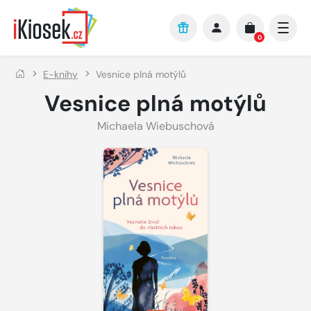
Přejít na hlavní obsah
0
E-knihy
Vesnice plná motýlů
Vesnice plná motýlů
Michaela Wiebuschová