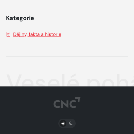
Kategorie
Dějiny, fakta a historie
Veselé poh
PŘEPNOUT SVĚTLÝ/TMAVÝ REŽIM