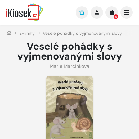
Přejít na hlavní obsah
0
E-knihy
Veselé pohádky s vyjmenovanými slovy
Veselé pohádky s
vyjmenovanými slovy
Marie Marcinková