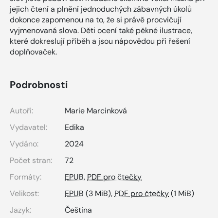
jejich čtení a plnění jednoduchých zábavných úkolů
dokonce zapomenou na to, že si právě procvičují
vyjmenovaná slova. Děti ocení také pěkné ilustrace,
které dokreslují příběh a jsou nápovědou při řešení
doplňovaček.
Podrobnosti
Autoři:
Marie Marcinková
Vydavatel:
Edika
Vydáno:
2024
Počet stran:
72
Formáty:
EPUB
,
PDF pro čtečky
Velikost:
EPUB
(3 MiB),
PDF pro čtečky
(1 MiB)
Jazyk:
Čeština