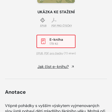
UKÁZKA KE STAŽENÍ
EPUB
PDF PRO ČTEČKY
E-kniha
179 Kč
EPUB
,
PDF pro čtečky
(72 stran)
Jak číst e-knihu?
Anotace
Vtipné pohádky s vyšším výskytem vyjmenovaných
slov jistě pobaví děti mladšího školního věku. Možná při