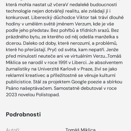
která mohla nastat už včeraV nedaleké budoucnosti
technologie nejen dotvářejí realitu, ale zvládají jí i
konkurovat. Liberecký důchodce Viktor tak tráví dlouhé
hodiny v umělém světě jménem Verzum, kde je vše
podle jeho představ. Bez pohřbů a třídních srazů. Bez
prázdného bytu, ze kterého od něj odešla manželka s
dcerou. Daleko od doby, které nerozumí, a problémů,
které ho přerůstají. Pryč od světa, kam nepatří. Jenže
před minulostí neuteče ani ve virtuálním Verzu...Tomáš
Miklica se narodil v roce 1991 v Liberci. Je absolventem
žurnalistiky na Univerzitě Karlově v Praze, živí se jako
reklamní kreativec a příležitostně se věnuje kulturní
publicistice. Stál za projektem Google poezie a sbírkou
Psáno našeptávačem. Samostatně debutoval v roce
2023 novelou Polistopad.
Podrobnosti
Autoři:
Tomáš Miklica