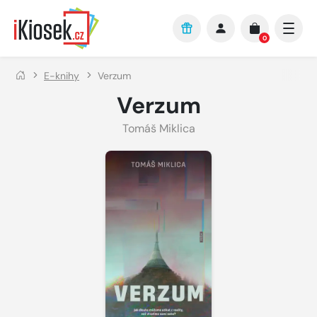
Přejít na hlavní obsah
0
E-knihy
Verzum
Verzum
Tomáš Miklica