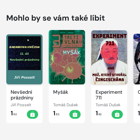
Mohlo by se vám také líbit
Nevšední
Myšák
Experiment
prázdniny
711
Jiří Posselt
Tomáš Dušek
Tomáš Dušek
H
1
1
1
Kč
Kč
Kč