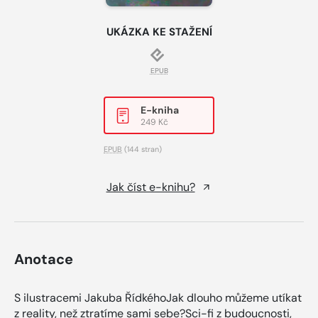
UKÁZKA KE STAŽENÍ
EPUB
E-kniha
249 Kč
EPUB
(144 stran)
Jak číst e-knihu?
Anotace
S ilustracemi Jakuba ŘídkéhoJak dlouho můžeme utíkat
z reality, než ztratíme sami sebe?Sci-fi z budoucnosti,