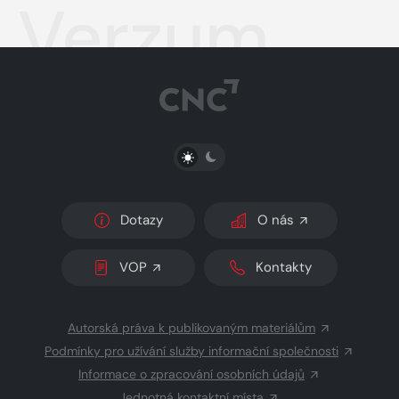
Verzum
PŘEPNOUT SVĚTLÝ/TMAVÝ REŽIM
Dotazy
O nás
VOP
Kontakty
Autorská práva k publikovaným materiálům
Podmínky pro užívání služby informační společnosti
Informace o zpracování osobních údajů
Jednotná kontaktní místa