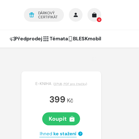
DÁRKOVÝ
CERTIFIKÁT
0
Předprodej
Témata
BLESKmobil
E-KNIHA
(
EPUB
,
PDF pro čtečky
)
399
Kč
Koupit
Ihned
ke stažení
?