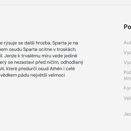
Po
Aut
e rýsuje se další hrozba. Sparta je na
hem osudu Sparta ocitne v troskách,
Vyd
sil. Jenže k trvalému míru vede jedině
terý se nezastaví před ničím, odhodlaný
Vy
utí, které předurčí osud Athén i celé
Po
 svědkem pádu největší velmoci
str
For
Vel
Jaz