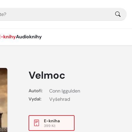
E-knihy
Audioknihy
Velmoc
Autoři:
Conn Iggulden
Vydal:
Vyšehrad
E-kniha
399 Kč