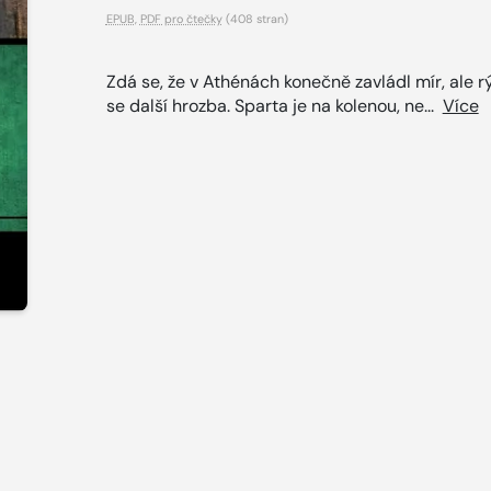
EPUB
,
PDF pro čtečky
(408 stran)
Zdá se, že v Athénách konečně zavládl mír, ale r
se další hrozba. Sparta je na kolenou, ne...
Více