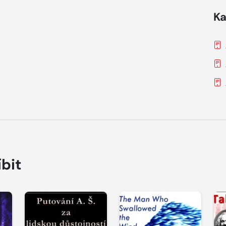
Ka
íbit