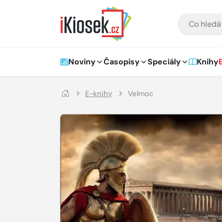
Přejít na hlavní obsah
VYHLEDÁVÁNÍ
Hlavní navigace
Noviny
Časopisy
Speciály
Knihy
E-knihy
Velmoc