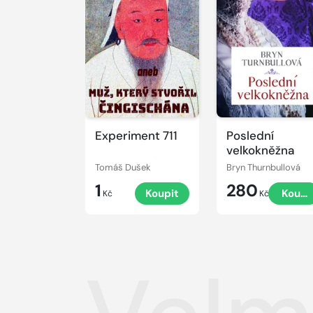
Experiment 711
Poslední
velkokněžna
Tomáš Dušek
Bryn Thurnbullová
1
280
Koupit
Koupi
Kč
Kč