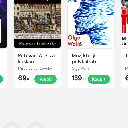
Putování A. Š. za
Muž, který
T
lidskou
polykal vítr
důstojností
Miroslav Jandovský
Olga Walló
M
69
139
t
Koupit
Koupit
Kč
Kč