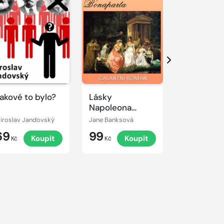
Další
akové to bylo?
Lásky
Skoněpád
Napoleona
Bonaparta
iroslav Jandovský
Jane Banksová
Miroslav Jan
69
99
69
Koupit
Koupit
K
Kč
Kč
Kč