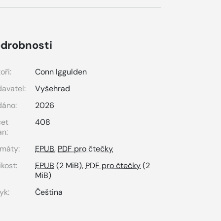
drobnosti
oři:
Conn Iggulden
avatel:
Vyšehrad
dáno:
2026
čet
408
an:
máty:
EPUB
,
PDF pro čtečky
ikost:
EPUB
(2 MiB),
PDF pro čtečky
(2
MiB)
yk:
Čeština