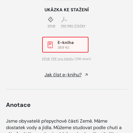
UKÁZKA KE STAŽENÍ
EPUB
PDF PRO ČTEČKY
E-kniha
369 Kč
EPUB
,
PDF pro čtečky
(336 stran)
Jak číst e-knihu?
Anotace
Jsme obyvatelé přepychové části Země. Máme
dostatek vody a jídla. Můžeme studovat podle chuti a