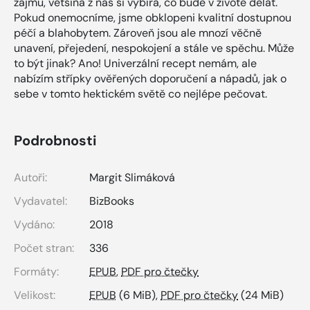
zájmů, většina z nás si vybírá, co bude v životě dělat.
Pokud onemocníme, jsme obklopeni kvalitní dostupnou
péčí a blahobytem. Zároveň jsou ale mnozí věčně
unavení, přejedení, nespokojení a stále ve spěchu. Může
to být jinak? Ano! Univerzální recept nemám, ale
nabízím střípky ověřených doporučení a nápadů, jak o
sebe v tomto hektickém světě co nejlépe pečovat.
Podrobnosti
Autoři:
Margit Slimáková
Vydavatel:
BizBooks
Vydáno:
2018
Počet stran:
336
Formáty:
EPUB
,
PDF pro čtečky
Velikost:
EPUB
(6 MiB),
PDF pro čtečky
(24 MiB)