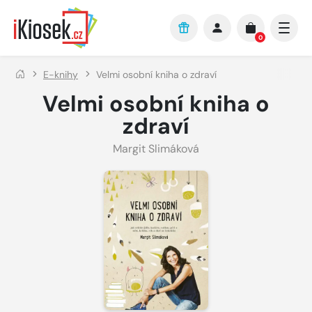
Přejít na hlavní obsah
0
E-knihy
Velmi osobní kniha o zdraví
Velmi osobní kniha o
zdraví
Margit Slimáková