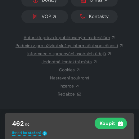
Dotazy
O nás
VOP
Kontakty
Autorská práva k publikovaným materiálům
Podmínky pro užívání služby informační společnosti
Informace o zpracování osobních údajů
Jednotná kontaktní místa
Cookies
Nastavení soukromí
Inzerce
Redakce
© 2026 Copyright
CZECH NEWS CENTER a.s.
a dodavatelé
462
Koupit
Kč
obsahu
Vysázeno
Grand IT s.r.o.
Ihned
ke stažení
?