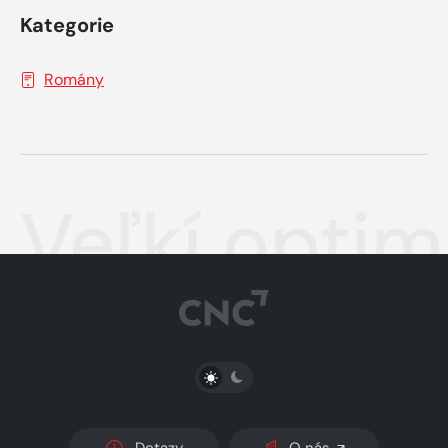
Kategorie
Romány
Veľkí optimi
PŘEPNOUT SVĚTLÝ/TMAVÝ REŽIM