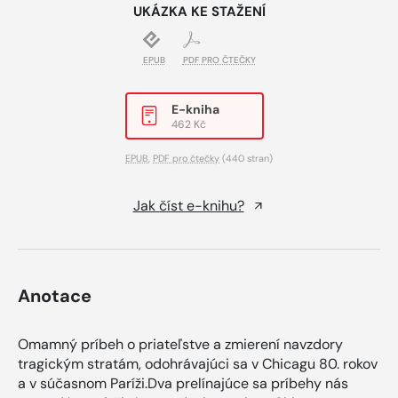
UKÁZKA KE STAŽENÍ
EPUB
PDF PRO ČTEČKY
E-kniha
462 Kč
EPUB
,
PDF pro čtečky
(440 stran)
Jak číst e-knihu?
Anotace
Omamný príbeh o priateľstve a zmierení navzdory
tragickým stratám, odohrávajúci sa v Chicagu 80. rokov
a v súčasnom Paríži.Dva prelínajúce sa príbehy nás