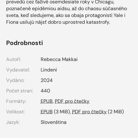
prevedú cez ťaživé osemdesiate roky v Chicagu,
poznačené epidémiou aidsu, až do chaosu súčasného
sveta, keď sledujeme, ako sa obaja protagonisti Yale i
Fiona usilujú nájsť dobro uprostred katastrofy.
Podrobnosti
Autoři:
Rebecca Makkai
Vydavatel:
Lindeni
Vydáno:
2024
Počet stran:
440
Formáty:
EPUB
,
PDF pro čtečky
Velikost:
EPUB
(3 MiB),
PDF pro čtečky
(2 MiB)
Jazyk:
Slovenština