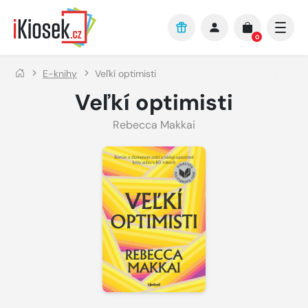
Přejít na hlavní obsah
0
E-knihy
Veľkí optimisti
Veľkí optimisti
Rebecca Makkai